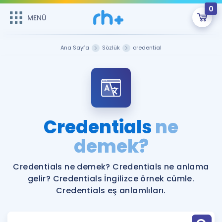
0
MENÜ
MENÜ
Üye Girişi
Ana Sayfa
Sözlük
credential
Online Dersler
Sepetin Şu An Boş.
Çalışma Paketleri
Remzi Hoca ile seni sınava hazırlayacak onlarca eğitim seni
bekliyor!
Kitaplar ve Kaynaklar
GİRİŞ YAP
Credentials
ne
Katılımcı Görüşleri
demek?
Şifremi Hatırlamıyorum
ÜYE DEĞİLİM
Faydalı Araçlar
Credentials ne demek? Credentials ne anlama
gelir? Credentials İngilizce örnek cümle.
Ücretsiz Kaynaklar
Blog
İngilizce Gramer
Credentials eş anlamlıları.
Hakkımızda
Kariyer
Sözlük
Soru & Cevap
İletişim