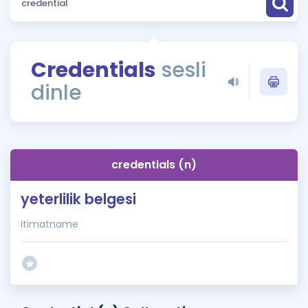
Puan Hesaplama
Rehberlik Aracı
Credentials
sesli
ÖSYM Sınav Takvimi
dinle
Kampanyalar
Blog
credentials (n)
İngilizce Gramer
yeterlilik belgesi
itimatname