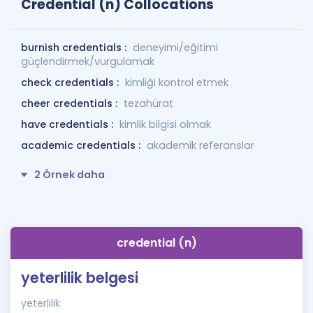
Credential (n) Collocations
burnish credentials :
deneyimi/eğitimi
güçlendirmek/vurgulamak
check credentials :
kimliği kontrol etmek
cheer credentials :
tezahürat
have credentials :
kimlik bilgisi olmak
academic credentials :
akademik referanslar
2 Örnek daha
credential (n)
yeterlilik belgesi
yeterlilik