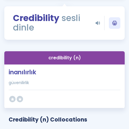
Puan Hesaplama
Credibility
sesli
Rehberlik Aracı
dinle
ÖSYM Sınav Takvimi
Kampanyalar
Blog
credibility (n)
İngilizce Gramer
inanılırlık
güvenilirlik
Credibility (n) Collocations