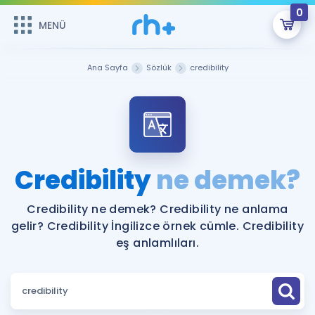
0
MENÜ
MENÜ
Üye Girişi
Ana Sayfa
Sözlük
credibility
Online Dersler
Sepetin Şu An Boş.
Çalışma Paketleri
Remzi Hoca ile seni sınava hazırlayacak onlarca eğitim seni
bekliyor!
Kitaplar ve Kaynaklar
GİRİŞ YAP
Credibility
ne demek?
Katılımcı Görüşleri
Şifremi Hatırlamıyorum
Credibility ne demek? Credibility ne anlama
gelir? Credibility İngilizce örnek cümle. Credibility
ÜYE DEĞİLİM
Faydalı Araçlar
eş anlamlıları.
Ücretsiz Kaynaklar
Blog
İngilizce Gramer
Hakkımızda
Kariyer
Sözlük
Soru & Cevap
İletişim