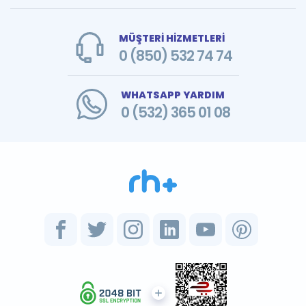
MÜŞTERİ HİZMETLERİ
0 (850) 532 74 74
WHATSAPP YARDIM
0 (532) 365 01 08