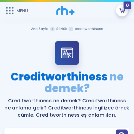
0
MENÜ
MENÜ
Üye Girişi
Ana Sayfa
Sözlük
creditworthiness
Online Dersler
Sepetin Şu An Boş.
Çalışma Paketleri
Remzi Hoca ile seni sınava hazırlayacak onlarca eğitim seni
bekliyor!
Kitaplar ve Kaynaklar
GİRİŞ YAP
Creditworthiness
ne
Katılımcı Görüşleri
demek?
Şifremi Hatırlamıyorum
ÜYE DEĞİLİM
Faydalı Araçlar
Creditworthiness ne demek? Creditworthiness
ne anlama gelir? Creditworthiness İngilizce örnek
Ücretsiz Kaynaklar
Blog
İngilizce Gramer
cümle. Creditworthiness eş anlamlıları.
Hakkımızda
Kariyer
Sözlük
Soru & Cevap
İletişim