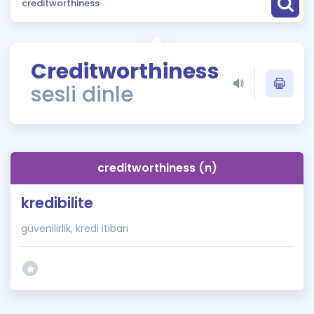
Puan Hesaplama
Rehberlik Aracı
Creditworthiness
ÖSYM Sınav Takvimi
sesli dinle
Kampanyalar
Blog
creditworthiness (n)
İngilizce Gramer
kredibilite
güvenilirlik, kredi itibarı