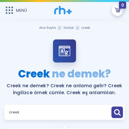
0
MENÜ
MENÜ
Üye Girişi
Ana Sayfa
Sözlük
creek
Online Dersler
Sepetin Şu An Boş.
Çalışma Paketleri
Remzi Hoca ile seni sınava hazırlayacak onlarca eğitim seni
bekliyor!
Kitaplar ve Kaynaklar
GİRİŞ YAP
Creek
ne demek?
Katılımcı Görüşleri
Şifremi Hatırlamıyorum
Creek ne demek? Creek ne anlama gelir? Creek
İngilizce örnek cümle. Creek eş anlamlıları.
ÜYE DEĞİLİM
Faydalı Araçlar
Ücretsiz Kaynaklar
Blog
İngilizce Gramer
Hakkımızda
Kariyer
Sözlük
Soru & Cevap
İletişim