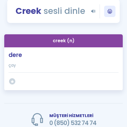
Puan Hesaplama
Creek
sesli dinle
Rehberlik Aracı
ÖSYM Sınav Takvimi
creek (n)
Kampanyalar
dere
Blog
çay
İngilizce Gramer
MÜŞTERİ HİZMETLERİ
0 (850) 532 74 74