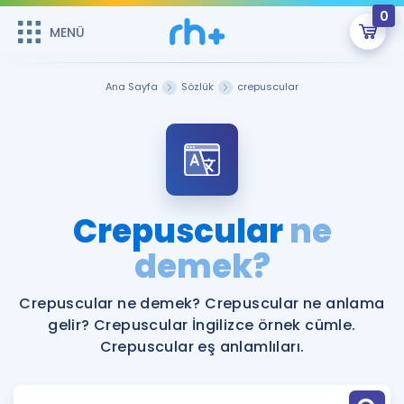
0
MENÜ
MENÜ
Üye Girişi
Ana Sayfa
Sözlük
crepuscular
Online Dersler
Sepetin Şu An Boş.
Çalışma Paketleri
Remzi Hoca ile seni sınava hazırlayacak onlarca eğitim seni
bekliyor!
Kitaplar ve Kaynaklar
GİRİŞ YAP
Crepuscular
ne
Katılımcı Görüşleri
demek?
Şifremi Hatırlamıyorum
ÜYE DEĞİLİM
Faydalı Araçlar
Crepuscular ne demek? Crepuscular ne anlama
gelir? Crepuscular İngilizce örnek cümle.
Ücretsiz Kaynaklar
Blog
İngilizce Gramer
Crepuscular eş anlamlıları.
Hakkımızda
Kariyer
Sözlük
Soru & Cevap
İletişim