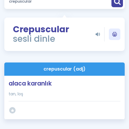
Puan Hesaplama
Rehberlik Aracı
Crepuscular
ÖSYM Sınav Takvimi
sesli dinle
Kampanyalar
Blog
crepuscular (adj)
İngilizce Gramer
alaca karanlık
tan, loş