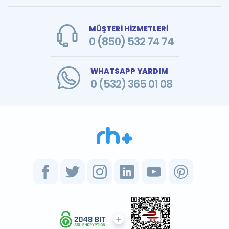
MÜŞTERİ HİZMETLERİ
0 (850) 532 74 74
WHATSAPP YARDIM
0 (532) 365 01 08