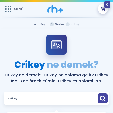
0
MENÜ
MENÜ
Üye Girişi
Ana Sayfa
Sözlük
crikey
Online Dersler
Sepetin Şu An Boş.
Çalışma Paketleri
Remzi Hoca ile seni sınava hazırlayacak onlarca eğitim seni
bekliyor!
Kitaplar ve Kaynaklar
GİRİŞ YAP
Crikey
ne demek?
Katılımcı Görüşleri
Şifremi Hatırlamıyorum
Crikey ne demek? Crikey ne anlama gelir? Crikey
İngilizce örnek cümle. Crikey eş anlamlıları.
ÜYE DEĞİLİM
Faydalı Araçlar
Ücretsiz Kaynaklar
Blog
İngilizce Gramer
Hakkımızda
Kariyer
Sözlük
Soru & Cevap
İletişim