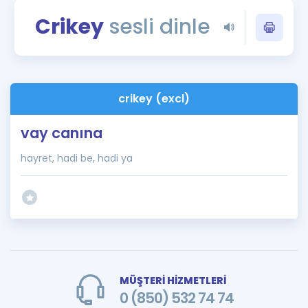
Puan Hesaplama
Crikey
sesli dinle
Rehberlik Aracı
ÖSYM Sınav Takvimi
crikey (excl)
Kampanyalar
vay canına
Blog
hayret, hadi be, hadi ya
İngilizce Gramer
MÜŞTERİ HİZMETLERİ
0 (850) 532 74 74