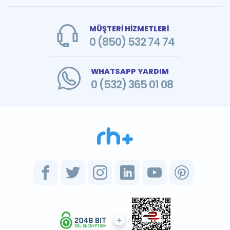
MÜŞTERİ HİZMETLERİ
0 (850) 532 74 74
WHATSAPP YARDIM
0 (532) 365 01 08