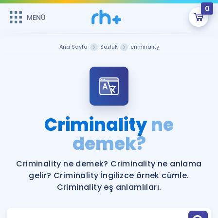
0
MENÜ
MENÜ
Üye Girişi
Ana Sayfa
Sözlük
criminality
Online Dersler
Sepetin Şu An Boş.
Çalışma Paketleri
Remzi Hoca ile seni sınava hazırlayacak onlarca eğitim seni
bekliyor!
Kitaplar ve Kaynaklar
GİRİŞ YAP
Criminality
ne
Katılımcı Görüşleri
demek?
Şifremi Hatırlamıyorum
ÜYE DEĞİLİM
Faydalı Araçlar
Criminality ne demek? Criminality ne anlama
gelir? Criminality İngilizce örnek cümle.
Ücretsiz Kaynaklar
Blog
İngilizce Gramer
Criminality eş anlamlıları.
Hakkımızda
Kariyer
Sözlük
Soru & Cevap
İletişim