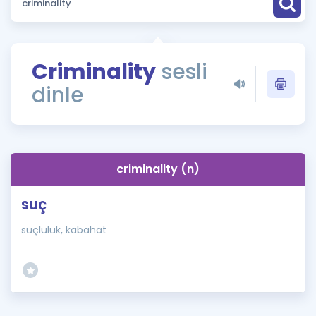
Puan Hesaplama
Rehberlik Aracı
Criminality
sesli
ÖSYM Sınav Takvimi
dinle
Kampanyalar
Blog
criminality (n)
İngilizce Gramer
suç
suçluluk, kabahat