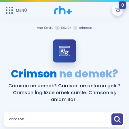
0
MENÜ
MENÜ
Üye Girişi
Ana Sayfa
Sözlük
crimson
Online Dersler
Sepetin Şu An Boş.
Çalışma Paketleri
Remzi Hoca ile seni sınava hazırlayacak onlarca eğitim seni
bekliyor!
Kitaplar ve Kaynaklar
GİRİŞ YAP
Crimson
ne demek?
Katılımcı Görüşleri
Şifremi Hatırlamıyorum
Crimson ne demek? Crimson ne anlama gelir?
Crimson İngilizce örnek cümle. Crimson eş
ÜYE DEĞİLİM
Faydalı Araçlar
anlamlıları.
Ücretsiz Kaynaklar
Blog
İngilizce Gramer
Hakkımızda
Kariyer
Sözlük
Soru & Cevap
İletişim