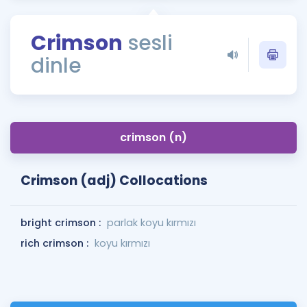
Puan Hesaplama
Crimson
sesli
Rehberlik Aracı
dinle
ÖSYM Sınav Takvimi
Kampanyalar
Blog
crimson (n)
İngilizce Gramer
Crimson (adj) Collocations
bright crimson :
parlak koyu kırmızı
rich crimson :
koyu kırmızı