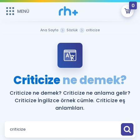
0
MENÜ
MENÜ
Üye Girişi
Ana Sayfa
Sözlük
criticize
Online Dersler
Sepetin Şu An Boş.
Çalışma Paketleri
Remzi Hoca ile seni sınava hazırlayacak onlarca eğitim seni
bekliyor!
Kitaplar ve Kaynaklar
GİRİŞ YAP
Criticize
ne demek?
Katılımcı Görüşleri
Şifremi Hatırlamıyorum
Criticize ne demek? Criticize ne anlama gelir?
Criticize İngilizce örnek cümle. Criticize eş
ÜYE DEĞİLİM
Faydalı Araçlar
anlamlıları.
Ücretsiz Kaynaklar
Blog
İngilizce Gramer
Hakkımızda
Kariyer
Sözlük
Soru & Cevap
İletişim