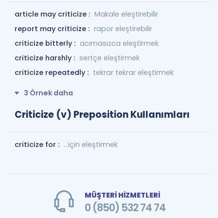
article may criticize :
Makale eleştirebilir
report may criticize :
rapor eleştirebilir
criticize bitterly :
acımasızca eleştirmek
criticize harshly :
sertçe eleştirmek
criticize repeatedly :
tekrar tekrar eleştirmek
3 Örnek daha
Criticize (v) Preposition Kullanımları
criticize for :
…için eleştirmek
MÜŞTERİ HİZMETLERİ
0 (850) 532 74 74