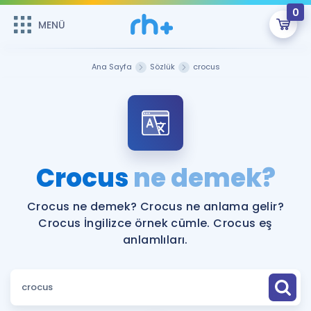
0
MENÜ
MENÜ
Üye Girişi
Ana Sayfa
Sözlük
crocus
Online Dersler
Sepetin Şu An Boş.
Çalışma Paketleri
Remzi Hoca ile seni sınava hazırlayacak onlarca eğitim seni
bekliyor!
Kitaplar ve Kaynaklar
GİRİŞ YAP
Crocus
ne demek?
Katılımcı Görüşleri
Şifremi Hatırlamıyorum
Crocus ne demek? Crocus ne anlama gelir?
Crocus İngilizce örnek cümle. Crocus eş
ÜYE DEĞİLİM
Faydalı Araçlar
anlamlıları.
Ücretsiz Kaynaklar
Blog
İngilizce Gramer
Hakkımızda
Kariyer
Sözlük
Soru & Cevap
İletişim