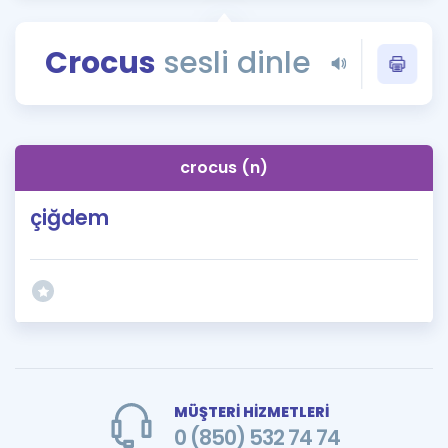
Puan Hesaplama
Crocus
sesli dinle
Rehberlik Aracı
ÖSYM Sınav Takvimi
Kampanyalar
crocus (n)
Blog
çiğdem
İngilizce Gramer
MÜŞTERİ HİZMETLERİ
0 (850) 532 74 74