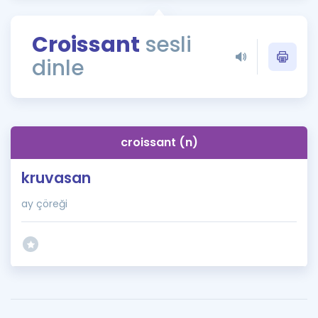
Puan Hesaplama
Croissant
sesli
Rehberlik Aracı
dinle
ÖSYM Sınav Takvimi
Kampanyalar
Blog
croissant (n)
İngilizce Gramer
kruvasan
ay çöreği