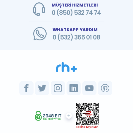
MÜŞTERİ HİZMETLERİ
0 (850) 532 74 74
WHATSAPP YARDIM
0 (532) 365 01 08