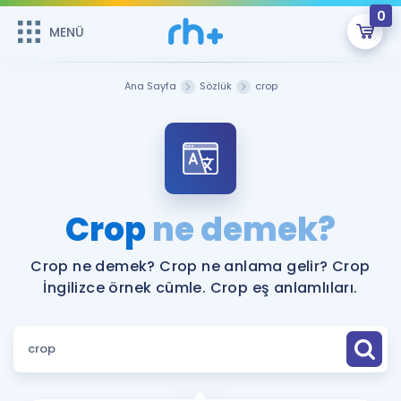
0
MENÜ
MENÜ
Üye Girişi
Ana Sayfa
Sözlük
crop
Online Dersler
Sepetin Şu An Boş.
Çalışma Paketleri
Remzi Hoca ile seni sınava hazırlayacak onlarca eğitim seni
bekliyor!
Kitaplar ve Kaynaklar
GİRİŞ YAP
Crop
ne demek?
Katılımcı Görüşleri
Şifremi Hatırlamıyorum
Crop ne demek? Crop ne anlama gelir? Crop
İngilizce örnek cümle. Crop eş anlamlıları.
ÜYE DEĞİLİM
Faydalı Araçlar
Ücretsiz Kaynaklar
Blog
İngilizce Gramer
Hakkımızda
Kariyer
Sözlük
Soru & Cevap
İletişim