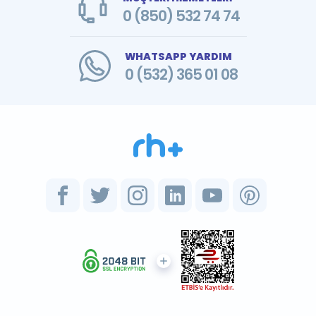
0 (850) 532 74 74
WHATSAPP YARDIM
0 (532) 365 01 08