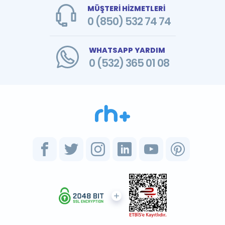
MÜŞTERİ HİZMETLERİ
0 (850) 532 74 74
WHATSAPP YARDIM
0 (532) 365 01 08