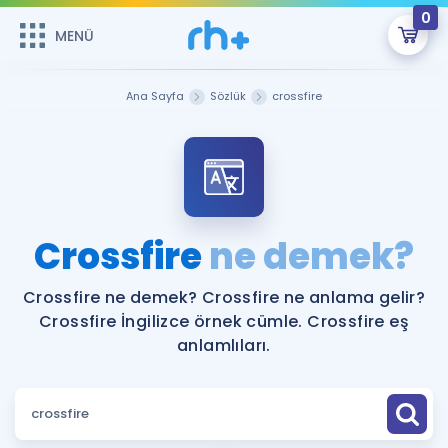
0
MENÜ
MENÜ
Üye Girişi
Ana Sayfa
Sözlük
crossfire
Online Dersler
Sepetin Şu An Boş.
Çalışma Paketleri
Remzi Hoca ile seni sınava hazırlayacak onlarca eğitim seni
bekliyor!
Kitaplar ve Kaynaklar
GİRİŞ YAP
Crossfire
ne demek?
Katılımcı Görüşleri
Şifremi Hatırlamıyorum
Crossfire ne demek? Crossfire ne anlama gelir?
Crossfire İngilizce örnek cümle. Crossfire eş
ÜYE DEĞİLİM
Faydalı Araçlar
anlamlıları.
Ücretsiz Kaynaklar
Blog
İngilizce Gramer
Hakkımızda
Kariyer
Sözlük
Soru & Cevap
İletişim