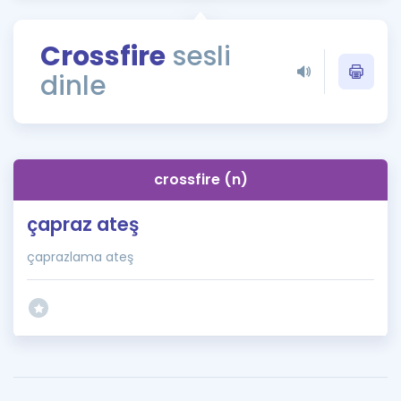
Puan Hesaplama
Crossfire
sesli
Rehberlik Aracı
dinle
ÖSYM Sınav Takvimi
Kampanyalar
Blog
crossfire (n)
İngilizce Gramer
çapraz ateş
çaprazlama ateş