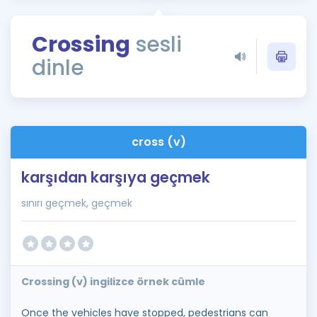
Puan Hesaplama
Crossing
sesli
Rehberlik Aracı
dinle
ÖSYM Sınav Takvimi
Kampanyalar
Blog
cross (v)
İngilizce Gramer
karşıdan karşıya geçmek
sınırı geçmek, geçmek
Crossing (v) ingilizce örnek cümle
Once the vehicles have stopped, pedestrians can