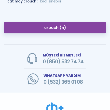
cat may crouch :
kedi sinebilir
crouch (n)
MÜŞTERİ HİZMETLERİ
0 (850) 532 74 74
WHATSAPP YARDIM
0 (532) 365 01 08