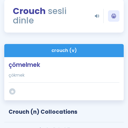
Puan Hesaplama
Crouch
sesli
dinle
Rehberlik Aracı
ÖSYM Sınav Takvimi
Kampanyalar
crouch (v)
Blog
çömelmek
İngilizce Gramer
çökmek
Crouch (n) Collocations