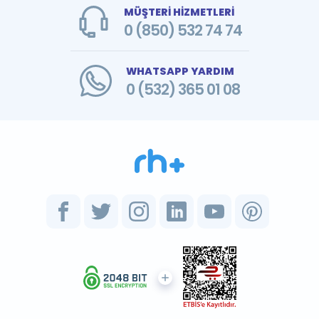
MÜŞTERİ HİZMETLERİ
0 (850) 532 74 74
WHATSAPP YARDIM
0 (532) 365 01 08