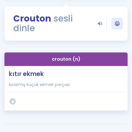
Puan Hesaplama
Crouton
sesli
Rehberlik Aracı
dinle
ÖSYM Sınav Takvimi
Kampanyalar
Blog
crouton (n)
İngilizce Gramer
kıtır ekmek
kızarmış küçük ekmek parçası