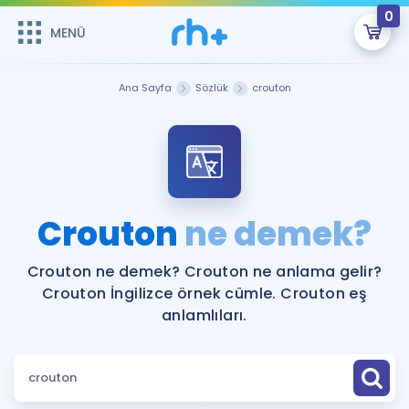
0
MENÜ
MENÜ
Üye Girişi
Ana Sayfa
Sözlük
crouton
Online Dersler
Sepetin Şu An Boş.
Çalışma Paketleri
Remzi Hoca ile seni sınava hazırlayacak onlarca eğitim seni
bekliyor!
Kitaplar ve Kaynaklar
GİRİŞ YAP
Crouton
ne demek?
Katılımcı Görüşleri
Şifremi Hatırlamıyorum
Crouton ne demek? Crouton ne anlama gelir?
Crouton İngilizce örnek cümle. Crouton eş
ÜYE DEĞİLİM
Faydalı Araçlar
anlamlıları.
Ücretsiz Kaynaklar
Blog
İngilizce Gramer
Hakkımızda
Kariyer
Sözlük
Soru & Cevap
İletişim