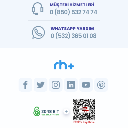
MÜŞTERİ HİZMETLERİ
0 (850) 532 74 74
WHATSAPP YARDIM
0 (532) 365 01 08