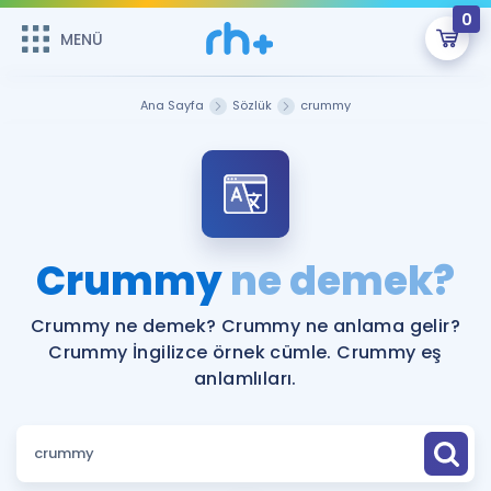
0
MENÜ
MENÜ
Üye Girişi
Ana Sayfa
Sözlük
crummy
Online Dersler
Sepetin Şu An Boş.
Çalışma Paketleri
Remzi Hoca ile seni sınava hazırlayacak onlarca eğitim seni
bekliyor!
Kitaplar ve Kaynaklar
GİRİŞ YAP
Crummy
ne demek?
Katılımcı Görüşleri
Şifremi Hatırlamıyorum
Crummy ne demek? Crummy ne anlama gelir?
Crummy İngilizce örnek cümle. Crummy eş
ÜYE DEĞİLİM
Faydalı Araçlar
anlamlıları.
Ücretsiz Kaynaklar
Blog
İngilizce Gramer
Hakkımızda
Kariyer
Sözlük
Soru & Cevap
İletişim