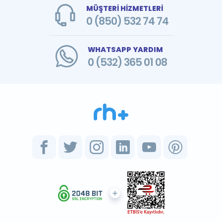
MÜŞTERİ HİZMETLERİ
0 (850) 532 74 74
WHATSAPP YARDIM
0 (532) 365 01 08