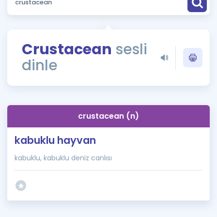
Puan Hesaplama
Rehberlik Aracı
Crustacean
sesli
ÖSYM Sınav Takvimi
dinle
Kampanyalar
Blog
crustacean (n)
İngilizce Gramer
kabuklu hayvan
kabuklu, kabuklu deniz canlısı