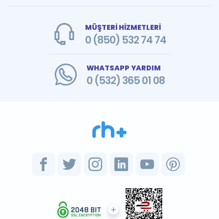
MÜŞTERİ HİZMETLERİ
0 (850) 532 74 74
WHATSAPP YARDIM
0 (532) 365 01 08