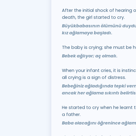
After the initial shock of hearing 
death, the girl started to cry.
Büyükbabasının ölümünü duyduğ
kız ağlamaya başladı.
The baby is crying; she must be h
Bebek ağlıyor; aç olmalı.
When your infant cries, it is insti
all crying is a sign of distress.
Bebeğiniz ağladığında tepki ver
ancak her ağlama sıkıntı belirtisi
He started to cry when he learnt 
a father.
Baba olacağını öğrenince ağlam