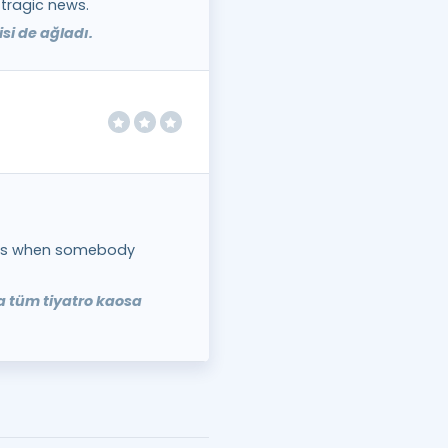
 tragic news.
si de ağladı.
haos when somebody
da tüm tiyatro kaosa