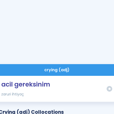
crying (adj)
acil gereksinim
zaruri ihtiyaç
Crying (adj) Collocations