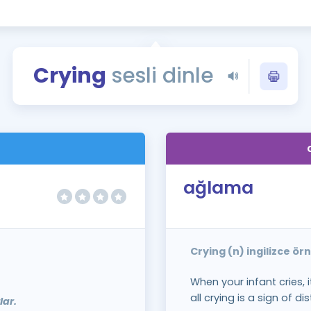
Kampanyalar
Eğitim ve Kitaplar
Blog
Crying
sesli dinle
YDS - YÖKDİL Tüm S
İngilizce Gram
İngilizce Gramer
ağlama
Crying (n) ingilizce ö
When your infant cries, i
all crying is a sign of dis
lar.