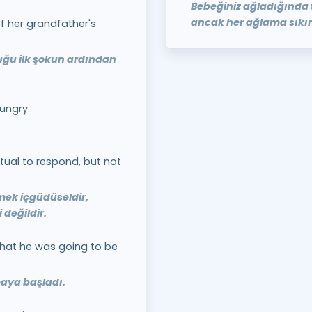
Bebeğiniz ağladığında 
ancak her ağlama sıkıntı
of her grandfather's
u ilk şokun ardından
ungry.
nctual to respond, but not
mek içgüdüseldir,
 değildir.
that he was going to be
aya başladı.