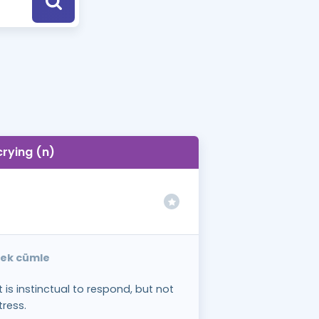
a Özel Fırsatlar
ınavlarla İlgili Haberler
er
 ve Konu Anlatımı
crying (n)
rnek cümle
t is instinctual to respond, but not
tress.