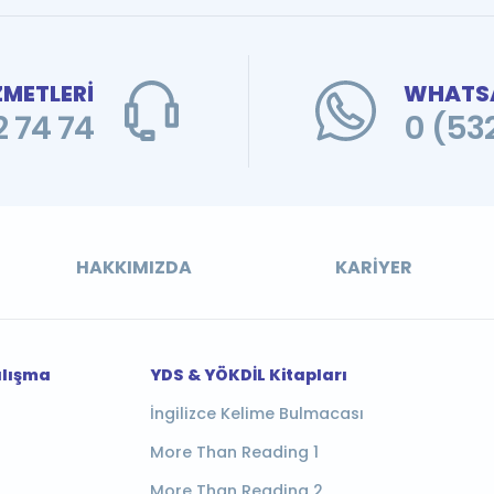
ZMETLERİ
WHATSA
 74 74
0 (53
HAKKIMIZDA
KARIYER
alışma
YDS & YÖKDİL Kitapları
İngilizce Kelime Bulmacası
More Than Reading 1
More Than Reading 2