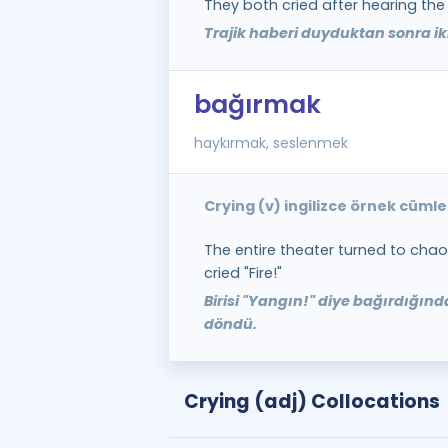
They both cried after hearing the
Trajik haberi duyduktan sonra iki
bağırmak
haykırmak, seslenmek
Crying (v) ingilizce örnek cümle
The entire theater turned to c
cried "Fire!"
Birisi "Yangın!" diye bağırdığın
döndü.
Crying (adj) Collocations