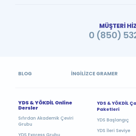
MÜŞTERİ Hİ
0 (850) 532
BLOG
İNGILIZCE GRAMER
YDS & YÖKDİL Online
YDS & YÖKDİL Ç
Dersler
Paketleri
Sıfırdan Akademik Çeviri
YDS Başlangıç
Grubu
YDS İleri Seviye
YDS Express Grubu