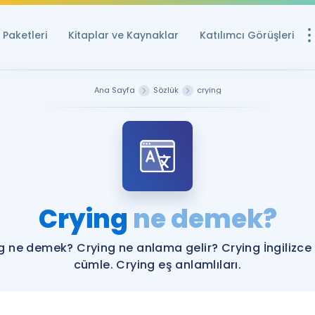
Paketleri
Kitaplar ve Kaynaklar
Katılımcı Görüşleri
Ücretsiz Kayna
Ana Sayfa
Sözlük
crying
YDS ve YÖKDİL içi
Sözlük
İngilizce Sınavları
Puan Hesapla
Crying
ne demek?
YDS ve YÖKDİL P
Remz
Rehberlik Aracı
g ne demek? Crying ne anlama gelir? Crying İngilizce
YDS ve YÖKDİL'e H
cümle. Crying eş anlamlıları.
ÖSYM Sınav Ta
Tüm ÖSYM Sınavl