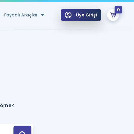
0
Faydalı Araçlar
Üye Girişi
klar
n Ücretsiz Kaynaklar
 için Özel Sözlük
Sepetin Şu An Boş.
ma
uan Hesaplama Aracı
i Hoca ile seni sınava hazırlayacak onlarca eğitim seni bekliyor!
Şifremi Hatırlamıyorum
GİRİŞ YAP
 örnek
azırlananlar için Öneriler
kvimi
ÜYE DEĞİLİM
arı Tek Takvimde