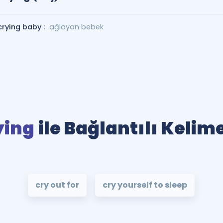
crying baby :
ağlayan bebek
ying
ile Bağlantılı Kelim
cry out for
cry yourself to sleep