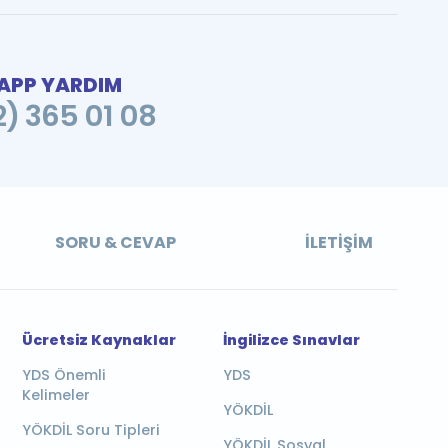
PP YARDIM
2) 365 01 08
SORU & CEVAP
İLETIŞIM
Ücretsiz Kaynaklar
İngilizce Sınavlar
YDS Önemli
YDS
Kelimeler
YÖKDİL
YÖKDİL Soru Tipleri
YÖKDİL Sosyal