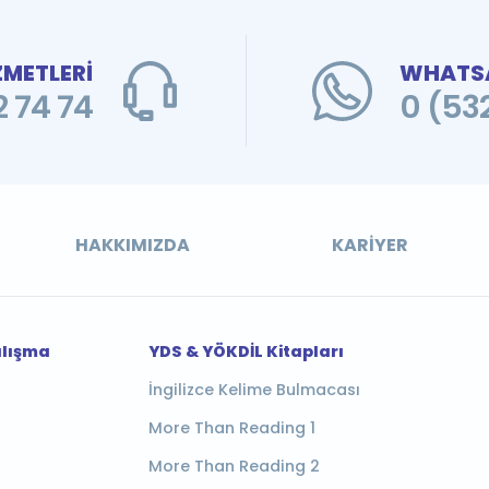
ZMETLERİ
WHATSA
 74 74
0 (53
HAKKIMIZDA
KARIYER
alışma
YDS & YÖKDİL Kitapları
İngilizce Kelime Bulmacası
More Than Reading 1
More Than Reading 2