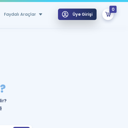
0
Faydalı Araçlar
Üye Girişi
klar
n Ücretsiz Kaynaklar
 için Özel Sözlük
Sepetin Şu An Boş.
ma
?
uan Hesaplama Aracı
i Hoca ile seni sınava hazırlayacak onlarca eğitim seni bekliyor!
Şifremi Hatırlamıyorum
GİRİŞ YAP
ir?
azırlananlar için Öneriler
ş
kvimi
ÜYE DEĞİLİM
arı Tek Takvimde