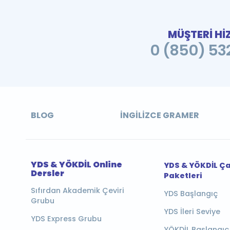
MÜŞTERİ Hİ
0 (850) 532
BLOG
İNGILIZCE GRAMER
YDS & YÖKDİL Online
YDS & YÖKDİL Ç
Dersler
Paketleri
Sıfırdan Akademik Çeviri
YDS Başlangıç
Grubu
YDS İleri Seviye
YDS Express Grubu
YÖKDİL Başlangıç