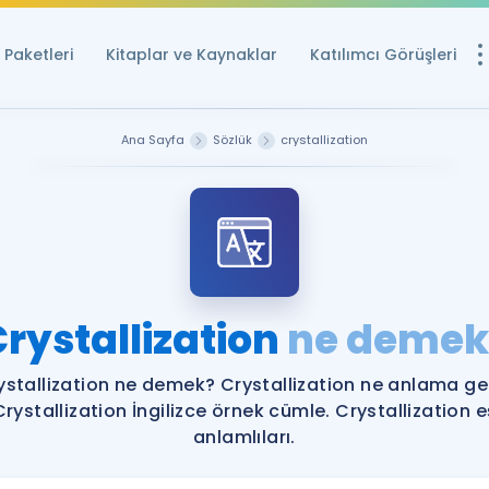
Paketleri
Kitaplar ve Kaynaklar
Katılımcı Görüşleri
Ücretsiz Kayna
Ana Sayfa
Sözlük
crystallization
YDS ve YÖKDİL içi
Sözlük
İngilizce Sınavları
Puan Hesapla
rystallization
ne demek
YDS ve YÖKDİL P
Remz
Rehberlik Aracı
ystallization ne demek? Crystallization ne anlama gel
YDS ve YÖKDİL'e H
Crystallization İngilizce örnek cümle. Crystallization e
anlamlıları.
ÖSYM Sınav Ta
Tüm ÖSYM Sınavl