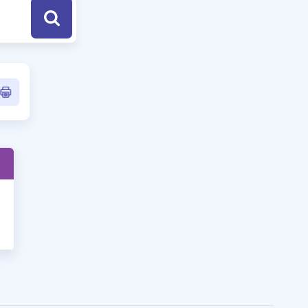
a Özel Fırsatlar
ınavlarla İlgili Haberler
er
 ve Konu Anlatımı