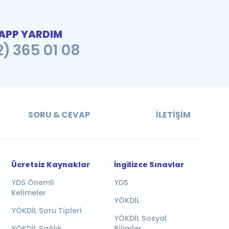
PP YARDIM
2) 365 01 08
SORU & CEVAP
İLETIŞIM
Ücretsiz Kaynaklar
İngilizce Sınavlar
YDS Önemli
YDS
Kelimeler
YÖKDİL
YÖKDİL Soru Tipleri
YÖKDİL Sosyal
YÖKDİL Sağlık
Bilimler