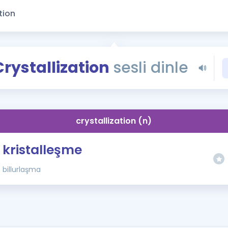
Kampanyalar
Eğitim ve Kitaplar
Blog
YDS - YÖKDİL Tüm S
Crystallization
sesli dinle
İngilizce Gram
İngilizce Gramer
crystallization (n)
kristalleşme
billurlaşma