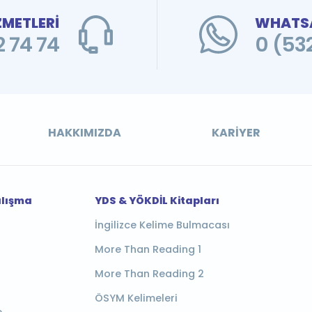
ZMETLERİ
WHATSA
 74 74
0 (53
HAKKIMIZDA
KARIYER
alışma
YDS & YÖKDİL Kitapları
İngilizce Kelime Bulmacası
More Than Reading 1
More Than Reading 2
ÖSYM Kelimeleri