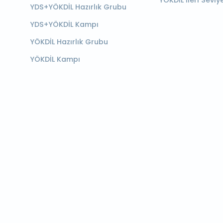
YÖKDİL İleri Seviy
YDS+YÖKDİL Hazırlık Grubu
YDS+YÖKDİL Kampı
YÖKDİL Hazırlık Grubu
YÖKDİL Kampı