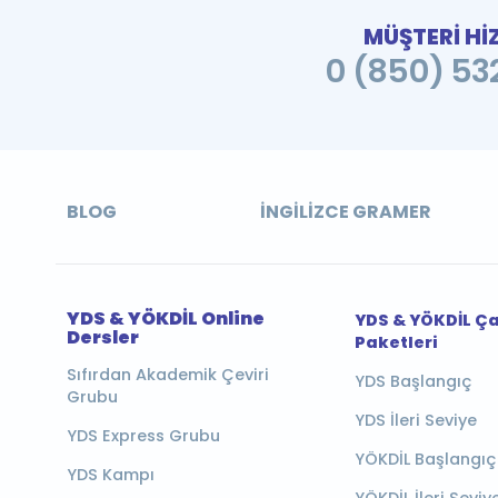
MÜŞTERİ Hİ
0 (850) 532
BLOG
İNGILIZCE GRAMER
YDS & YÖKDİL Online
YDS & YÖKDİL Ç
Dersler
Paketleri
Sıfırdan Akademik Çeviri
YDS Başlangıç
Grubu
YDS İleri Seviye
YDS Express Grubu
YÖKDİL Başlangıç
YDS Kampı