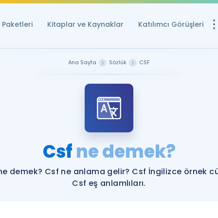
Paketleri
Kitaplar ve Kaynaklar
Katılımcı Görüşleri
Ücretsiz Kayna
Ana Sayfa
Sözlük
CSF
YDS ve YÖKDİL içi
Sözlük
İngilizce Sınavları
Puan Hesapla
Csf
ne demek?
YDS ve YÖKDİL P
Remz
Rehberlik Aracı
ne demek? Csf ne anlama gelir? Csf İngilizce örnek c
YDS ve YÖKDİL'e H
Csf eş anlamlıları.
ÖSYM Sınav Ta
Tüm ÖSYM Sınavl