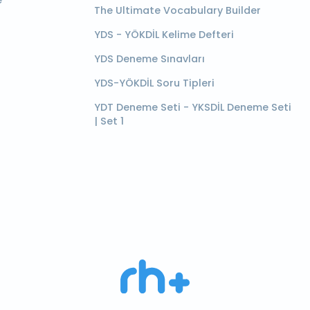
e
The Ultimate Vocabulary Builder
YDS - YÖKDİL Kelime Defteri
YDS Deneme Sınavları
YDS-YÖKDİL Soru Tipleri
YDT Deneme Seti - YKSDİL Deneme Seti
| Set 1