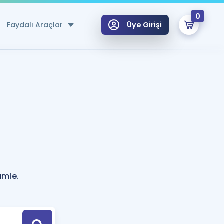
0
Faydalı Araçlar
Üye Girişi
klar
n Ücretsiz Kaynaklar
 için Özel Sözlük
Sepetin Şu An Boş.
ma
uan Hesaplama Aracı
i Hoca ile seni sınava hazırlayacak onlarca eğitim seni bekliyor!
Şifremi Hatırlamıyorum
GİRİŞ YAP
ümle.
azırlananlar için Öneriler
kvimi
ÜYE DEĞİLİM
arı Tek Takvimde