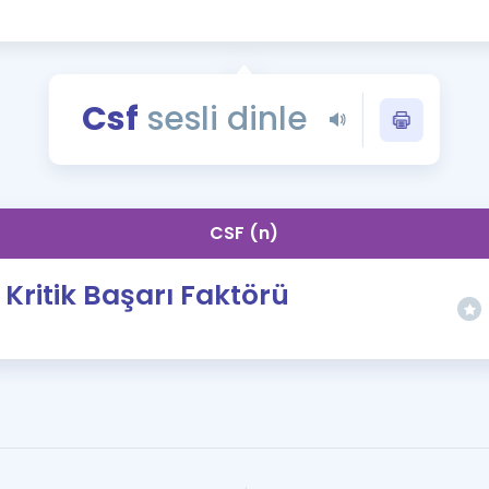
Kampanyalar
Eğitim ve Kitaplar
Blog
Csf
sesli dinle
YDS - YÖKDİL Tüm S
İngilizce Gram
İngilizce Gramer
CSF (n)
Kritik Başarı Faktörü