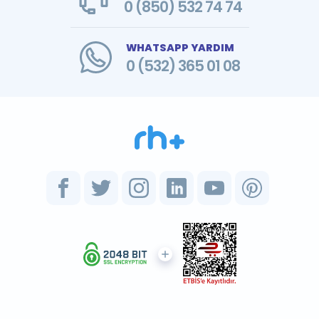
0 (850) 532 74 74
WHATSAPP YARDIM
0 (532) 365 01 08