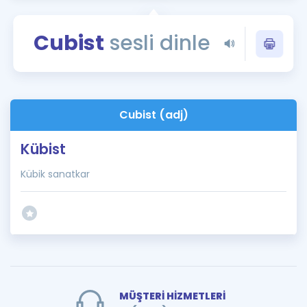
Puan Hesaplama
Cubist
sesli dinle
Rehberlik Aracı
ÖSYM Sınav Takvimi
Kampanyalar
Cubist (adj)
Blog
Kübist
İngilizce Gramer
Kübik sanatkar
MÜŞTERİ HİZMETLERİ