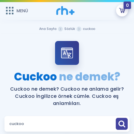
0
MENÜ
MENÜ
Üye Girişi
Ana Sayfa
Sözlük
cuckoo
Online Dersler
Sepetin Şu An Boş.
Çalışma Paketleri
Remzi Hoca ile seni sınava hazırlayacak onlarca eğitim seni
bekliyor!
Kitaplar ve Kaynaklar
GİRİŞ YAP
Cuckoo
ne demek?
Katılımcı Görüşleri
Şifremi Hatırlamıyorum
Cuckoo ne demek? Cuckoo ne anlama gelir?
Cuckoo İngilizce örnek cümle. Cuckoo eş
ÜYE DEĞİLİM
Faydalı Araçlar
anlamlıları.
Ücretsiz Kaynaklar
Blog
İngilizce Gramer
Hakkımızda
Kariyer
Sözlük
Soru & Cevap
İletişim