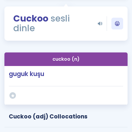
Puan Hesaplama
Cuckoo
sesli
Rehberlik Aracı
dinle
ÖSYM Sınav Takvimi
Kampanyalar
Blog
cuckoo (n)
İngilizce Gramer
guguk kuşu
Cuckoo (adj) Collocations