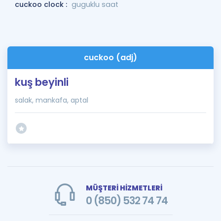
cuckoo clock :
guguklu saat
cuckoo (adj)
kuş beyinli
salak, mankafa, aptal
MÜŞTERİ HİZMETLERİ
0 (850) 532 74 74