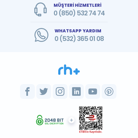
MÜŞTERİ HİZMETLERİ
0 (850) 532 74 74
WHATSAPP YARDIM
0 (532) 365 01 08