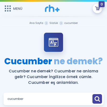
0
MENÜ
MENÜ
Üye Girişi
Ana Sayfa
Sözlük
cucumber
Online Dersler
Sepetin Şu An Boş.
Çalışma Paketleri
Remzi Hoca ile seni sınava hazırlayacak onlarca eğitim seni
bekliyor!
Kitaplar ve Kaynaklar
GİRİŞ YAP
Cucumber
ne demek?
Katılımcı Görüşleri
Şifremi Hatırlamıyorum
Cucumber ne demek? Cucumber ne anlama
gelir? Cucumber İngilizce örnek cümle.
ÜYE DEĞİLİM
Faydalı Araçlar
Cucumber eş anlamlıları.
Ücretsiz Kaynaklar
Blog
İngilizce Gramer
Hakkımızda
Kariyer
Sözlük
Soru & Cevap
İletişim