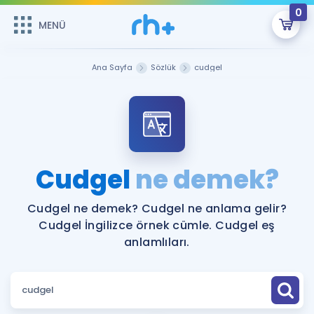
0
MENÜ
MENÜ
Üye Girişi
Ana Sayfa
Sözlük
cudgel
Online Dersler
Sepetin Şu An Boş.
Çalışma Paketleri
Remzi Hoca ile seni sınava hazırlayacak onlarca eğitim seni
bekliyor!
Kitaplar ve Kaynaklar
GİRİŞ YAP
Cudgel
ne demek?
Katılımcı Görüşleri
Şifremi Hatırlamıyorum
Cudgel ne demek? Cudgel ne anlama gelir?
Cudgel İngilizce örnek cümle. Cudgel eş
ÜYE DEĞİLİM
Faydalı Araçlar
anlamlıları.
Ücretsiz Kaynaklar
Blog
İngilizce Gramer
Hakkımızda
Kariyer
Sözlük
Soru & Cevap
İletişim