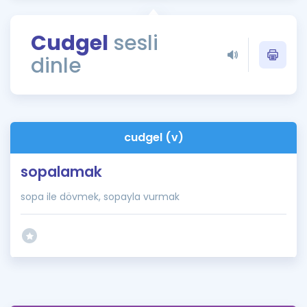
Puan Hesaplama
Cudgel
sesli
Rehberlik Aracı
dinle
ÖSYM Sınav Takvimi
Kampanyalar
Blog
cudgel (v)
İngilizce Gramer
sopalamak
sopa ile dövmek, sopayla vurmak