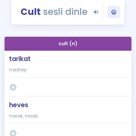
Puan Hesaplama
Cult
sesli dinle
Rehberlik Aracı
ÖSYM Sınav Takvimi
cult (n)
Kampanyalar
tarikat
Blog
mezhep
İngilizce Gramer
heves
merak, moda