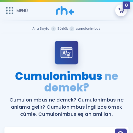
0
MENÜ
MENÜ
Üye Girişi
Ana Sayfa
Sözlük
cumulonimbus
Online Dersler
Sepetin Şu An Boş.
Çalışma Paketleri
Remzi Hoca ile seni sınava hazırlayacak onlarca eğitim seni
bekliyor!
Kitaplar ve Kaynaklar
GİRİŞ YAP
Cumulonimbus
ne
Katılımcı Görüşleri
demek?
Şifremi Hatırlamıyorum
ÜYE DEĞİLİM
Faydalı Araçlar
Cumulonimbus ne demek? Cumulonimbus ne
anlama gelir? Cumulonimbus İngilizce örnek
Ücretsiz Kaynaklar
Blog
İngilizce Gramer
cümle. Cumulonimbus eş anlamlıları.
Hakkımızda
Kariyer
Sözlük
Soru & Cevap
İletişim