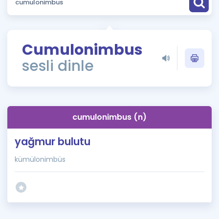
Puan Hesaplama
Rehberlik Aracı
Cumulonimbus
ÖSYM Sınav Takvimi
sesli dinle
Kampanyalar
Blog
cumulonimbus (n)
İngilizce Gramer
yağmur bulutu
kümülonimbüs