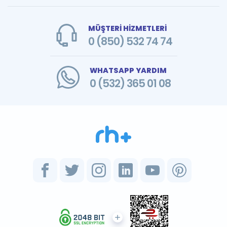
MÜŞTERİ HİZMETLERİ
0 (850) 532 74 74
WHATSAPP YARDIM
0 (532) 365 01 08