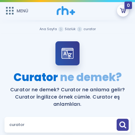
0
MENÜ
MENÜ
Üye Girişi
Ana Sayfa
Sözlük
curator
Online Dersler
Sepetin Şu An Boş.
Çalışma Paketleri
Remzi Hoca ile seni sınava hazırlayacak onlarca eğitim seni
bekliyor!
Kitaplar ve Kaynaklar
GİRİŞ YAP
Curator
ne demek?
Katılımcı Görüşleri
Şifremi Hatırlamıyorum
Curator ne demek? Curator ne anlama gelir?
Curator İngilizce örnek cümle. Curator eş
ÜYE DEĞİLİM
Faydalı Araçlar
anlamlıları.
Ücretsiz Kaynaklar
Blog
İngilizce Gramer
Hakkımızda
Kariyer
Sözlük
Soru & Cevap
İletişim