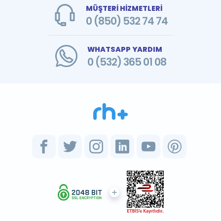
MÜŞTERİ HİZMETLERİ
0 (850) 532 74 74
WHATSAPP YARDIM
0 (532) 365 01 08