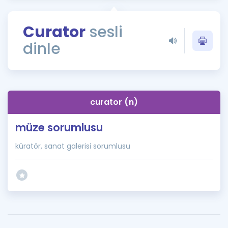
Puan Hesaplama
Curator
sesli
Rehberlik Aracı
dinle
ÖSYM Sınav Takvimi
Kampanyalar
Blog
curator (n)
İngilizce Gramer
müze sorumlusu
küratör, sanat galerisi sorumlusu