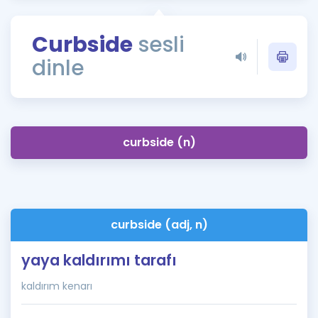
Puan Hesaplama
Curbside
sesli
Rehberlik Aracı
dinle
ÖSYM Sınav Takvimi
Kampanyalar
Blog
curbside (n)
İngilizce Gramer
curbside (adj, n)
yaya kaldırımı tarafı
kaldırım kenarı