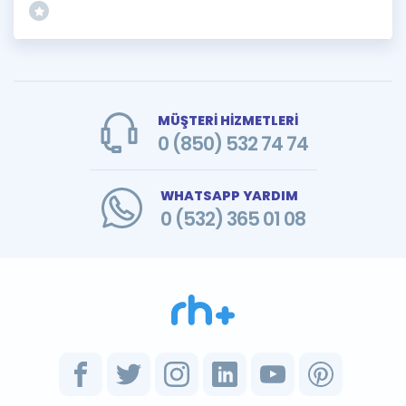
MÜŞTERİ HİZMETLERİ
0 (850) 532 74 74
WHATSAPP YARDIM
0 (532) 365 01 08