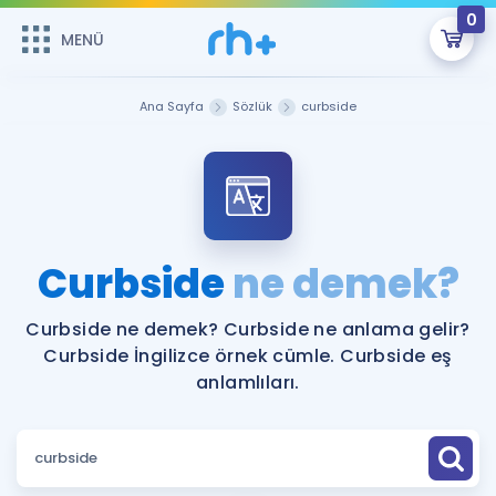
0
MENÜ
MENÜ
Üye Girişi
Ana Sayfa
Sözlük
curbside
Online Dersler
Sepetin Şu An Boş.
Çalışma Paketleri
Remzi Hoca ile seni sınava hazırlayacak onlarca eğitim seni
bekliyor!
Kitaplar ve Kaynaklar
GİRİŞ YAP
Curbside
ne demek?
Katılımcı Görüşleri
Şifremi Hatırlamıyorum
Curbside ne demek? Curbside ne anlama gelir?
Curbside İngilizce örnek cümle. Curbside eş
ÜYE DEĞİLİM
Faydalı Araçlar
anlamlıları.
Ücretsiz Kaynaklar
Blog
İngilizce Gramer
Hakkımızda
Kariyer
Sözlük
Soru & Cevap
İletişim