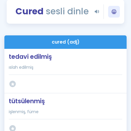
Puan Hesaplama
Cured
sesli dinle
Rehberlik Aracı
ÖSYM Sınav Takvimi
cured (adj)
Kampanyalar
tedavi edilmiş
Blog
ıslah edilmiş
İngilizce Gramer
tütsülenmiş
işlenmiş, füme