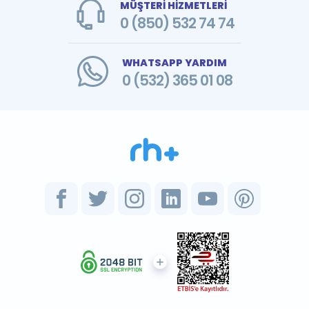
MÜŞTERİ HİZMETLERİ
0 (850) 532 74 74
WHATSAPP YARDIM
0 (532) 365 01 08