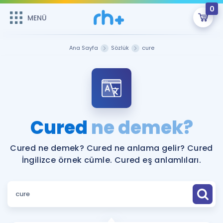
0
MENÜ
MENÜ
Üye Girişi
Ana Sayfa
Sözlük
cure
Online Dersler
Sepetin Şu An Boş.
Çalışma Paketleri
Remzi Hoca ile seni sınava hazırlayacak onlarca eğitim seni
bekliyor!
Kitaplar ve Kaynaklar
GİRİŞ YAP
Cured
ne demek?
Katılımcı Görüşleri
Şifremi Hatırlamıyorum
Cured ne demek? Cured ne anlama gelir? Cured
İngilizce örnek cümle. Cured eş anlamlıları.
ÜYE DEĞİLİM
Faydalı Araçlar
Ücretsiz Kaynaklar
Blog
İngilizce Gramer
Hakkımızda
Kariyer
Sözlük
Soru & Cevap
İletişim