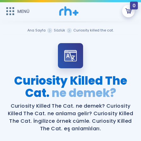
0
MENÜ
MENÜ
Üye Girişi
Ana Sayfa
Sözlük
Curiosity killed the cat.
Online Dersler
Sepetin Şu An Boş.
Çalışma Paketleri
Remzi Hoca ile seni sınava hazırlayacak onlarca eğitim seni
bekliyor!
Kitaplar ve Kaynaklar
GİRİŞ YAP
Curiosity Killed The
Katılımcı Görüşleri
Cat.
ne demek?
Şifremi Hatırlamıyorum
ÜYE DEĞİLİM
Faydalı Araçlar
Curiosity Killed The Cat. ne demek? Curiosity
Killed The Cat. ne anlama gelir? Curiosity Killed
Ücretsiz Kaynaklar
Blog
İngilizce Gramer
The Cat. İngilizce örnek cümle. Curiosity Killed
The Cat. eş anlamlıları.
Hakkımızda
Kariyer
Sözlük
Soru & Cevap
İletişim