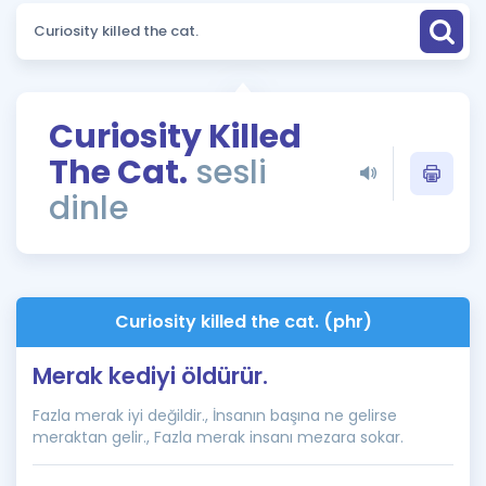
Puan Hesaplama
Rehberlik Aracı
ÖSYM Sınav Takvimi
Curiosity Killed
The Cat.
sesli
Kampanyalar
dinle
Blog
İngilizce Gramer
Curiosity killed the cat. (phr)
Merak kediyi öldürür.
Fazla merak iyi değildir., İnsanın başına ne gelirse
meraktan gelir., Fazla merak insanı mezara sokar.