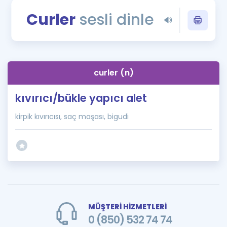
Puan Hesaplama
Curler
sesli dinle
Rehberlik Aracı
ÖSYM Sınav Takvimi
curler (n)
Kampanyalar
kıvırıcı/bükle yapıcı alet
Blog
kirpik kıvırıcısı, saç maşası, bigudi
İngilizce Gramer
MÜŞTERİ HİZMETLERİ
0 (850) 532 74 74