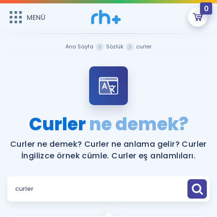
0
MENÜ
MENÜ
Üye Girişi
Ana Sayfa
Sözlük
curler
Online Dersler
Sepetin Şu An Boş.
Çalışma Paketleri
Remzi Hoca ile seni sınava hazırlayacak onlarca eğitim seni
bekliyor!
Kitaplar ve Kaynaklar
GİRİŞ YAP
Curler
ne demek?
Katılımcı Görüşleri
Şifremi Hatırlamıyorum
Curler ne demek? Curler ne anlama gelir? Curler
İngilizce örnek cümle. Curler eş anlamlıları.
ÜYE DEĞİLİM
Faydalı Araçlar
Ücretsiz Kaynaklar
Blog
İngilizce Gramer
Hakkımızda
Kariyer
Sözlük
Soru & Cevap
İletişim