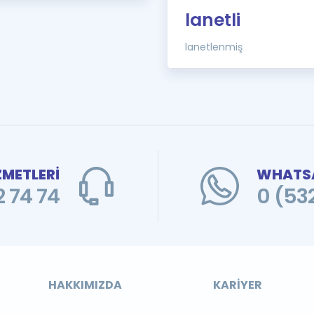
lanetli
lanetlenmiş
ZMETLERİ
WHATSA
 74 74
0 (53
HAKKIMIZDA
KARIYER