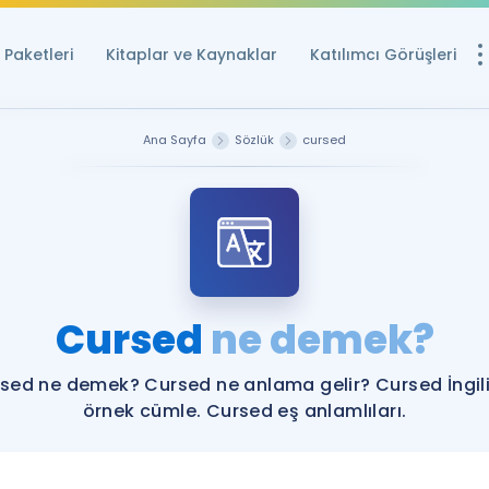
Paketleri
Kitaplar ve Kaynaklar
Katılımcı Görüşleri
Ücretsiz Kayna
Ana Sayfa
Sözlük
cursed
YDS ve YÖKDİL içi
Sözlük
İngilizce Sınavları
Puan Hesapla
Cursed
ne demek?
YDS ve YÖKDİL P
Remz
Rehberlik Aracı
sed ne demek? Cursed ne anlama gelir? Cursed İngil
YDS ve YÖKDİL'e H
örnek cümle. Cursed eş anlamlıları.
ÖSYM Sınav Ta
Tüm ÖSYM Sınavl