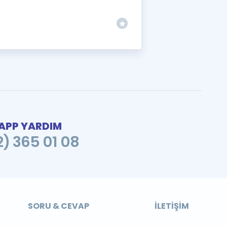
PP YARDIM
2) 365 01 08
SORU & CEVAP
İLETIŞIM