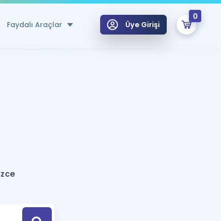
0
Faydalı Araçlar
Üye Girişi
klar
n Ücretsiz Kaynaklar
 için Özel Sözlük
Sepetin Şu An Boş.
ma
uan Hesaplama Aracı
i Hoca ile seni sınava hazırlayacak onlarca eğitim seni bekliyor!
Şifremi Hatırlamıyorum
GİRİŞ YAP
izce
azırlananlar için Öneriler
kvimi
ÜYE DEĞİLİM
arı Tek Takvimde