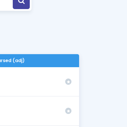
a Özel Fırsatlar
ınavlarla İlgili Haberler
er
 ve Konu Anlatımı
ursed (adj)