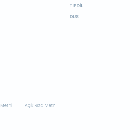
TIPDİL
DUS
 Metni
Açık Rıza Metni