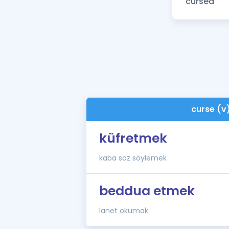
curse (v
küfretmek
kaba söz söylemek
beddua etmek
lanet okumak