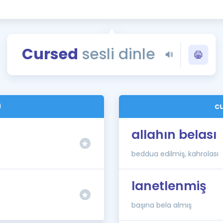
Kampanyalar
Eğitim ve Kitaplar
Blog
Cursed
sesli dinle
YDS - YÖKDİL Tüm S
İngilizce Gram
İngilizce Gramer
)
c
allahın belası
beddua edilmiş, kahrolası
lanetlenmiş
başına bela almış