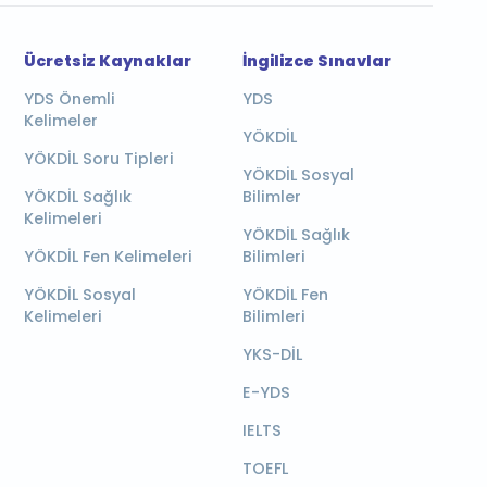
Ücretsiz Kaynaklar
İngilizce Sınavlar
YDS Önemli
YDS
Kelimeler
YÖKDİL
YÖKDİL Soru Tipleri
YÖKDİL Sosyal
YÖKDİL Sağlık
Bilimler
Kelimeleri
YÖKDİL Sağlık
YÖKDİL Fen Kelimeleri
Bilimleri
YÖKDİL Sosyal
YÖKDİL Fen
Kelimeleri
Bilimleri
YKS-DİL
E-YDS
IELTS
TOEFL