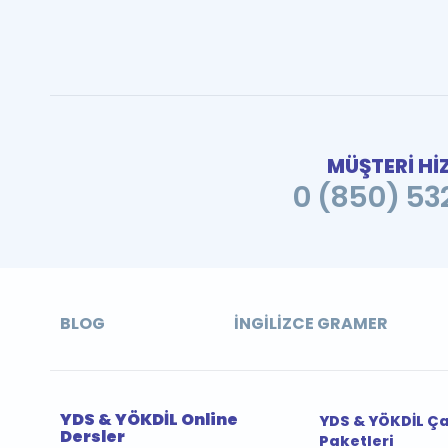
MÜŞTERİ Hİ
0 (850) 532
BLOG
İNGILIZCE GRAMER
YDS & YÖKDİL Online
YDS & YÖKDİL Ç
Dersler
Paketleri