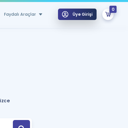
0
Faydalı Araçlar
Üye Girişi
klar
n Ücretsiz Kaynaklar
 için Özel Sözlük
Sepetin Şu An Boş.
ma
uan Hesaplama Aracı
i Hoca ile seni sınava hazırlayacak onlarca eğitim seni bekliyor!
Şifremi Hatırlamıyorum
GİRİŞ YAP
izce
azırlananlar için Öneriler
kvimi
ÜYE DEĞİLİM
arı Tek Takvimde