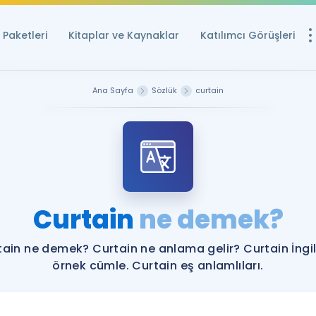
Paketleri
Kitaplar ve Kaynaklar
Katılımcı Görüşleri
Ücretsiz Kayna
Ana Sayfa
Sözlük
curtain
YDS ve YÖKDİL içi
Sözlük
İngilizce Sınavları
Puan Hesapla
Curtain
ne demek?
YDS ve YÖKDİL P
Remz
Rehberlik Aracı
tain ne demek? Curtain ne anlama gelir? Curtain İngil
YDS ve YÖKDİL'e H
örnek cümle. Curtain eş anlamlıları.
ÖSYM Sınav Ta
Tüm ÖSYM Sınavl