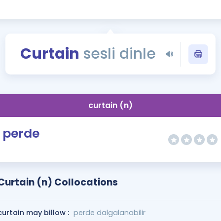
Kampanyalar
Eğitim ve Kitaplar
Blog
Curtain
sesli dinle
YDS - YÖKDİL Tüm S
İngilizce Gram
İngilizce Gramer
curtain (n)
perde
Curtain (n) Collocations
curtain may billow :
perde dalgalanabilir