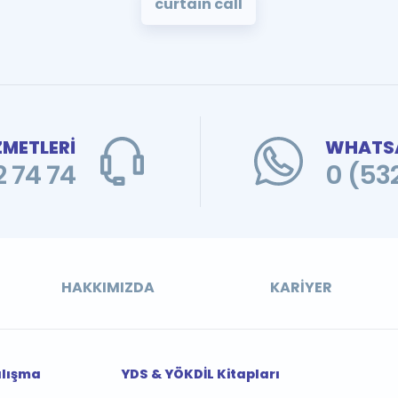
curtain call
ZMETLERİ
WHATSA
 74 74
0 (53
HAKKIMIZDA
KARIYER
alışma
YDS & YÖKDİL Kitapları