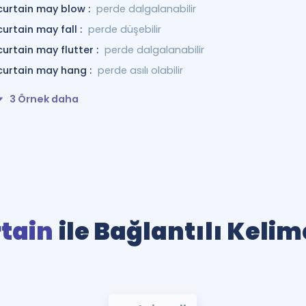
curtain may blow :
perde dalgalanabilir
curtain may fall :
perde düşebilir
curtain may flutter :
perde dalgalanabilir
curtain may hang :
perde asılı olabilir
3 Örnek daha
tain
ile Bağlantılı Kelim