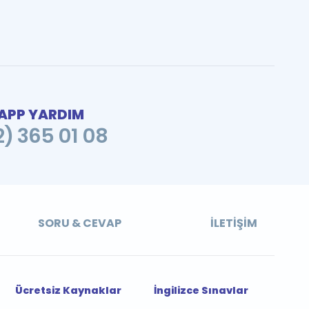
PP YARDIM
2) 365 01 08
SORU & CEVAP
İLETIŞIM
Ücretsiz Kaynaklar
İngilizce Sınavlar