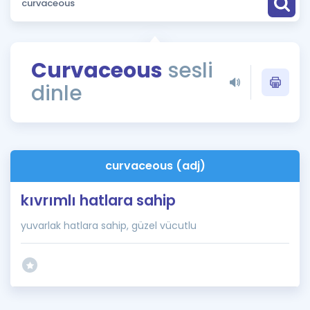
Puan Hesaplama
Rehberlik Aracı
Curvaceous
sesli
ÖSYM Sınav Takvimi
dinle
Kampanyalar
Blog
curvaceous (adj)
İngilizce Gramer
kıvrımlı hatlara sahip
yuvarlak hatlara sahip, güzel vücutlu