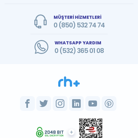
MÜŞTERİ HİZMETLERİ
0 (850) 532 74 74
WHATSAPP YARDIM
0 (532) 365 01 08