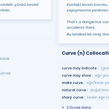
islidir, çünkü kavisli
Kontakt lensin kıvrımı,
tirler.
yapışmasına yardımcı 
That's a dangerous cur
accidents there.
Bu tehlikeli bir viraj. O
Curve (n) Collocat
abilir
curve may indicate :
(graf
ükülmek
curve may show :
eğri gös
make curve :
eğri/kavis 
natural curve :
doğal kıvr
sharp curve :
keskin eğri |v
3 Örnek daha