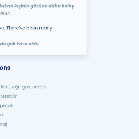
 takan kişinin gözüne daha kolay
olur.
ve. There've been many
rada çok kaza oldu.
ions
ikte) eğri gösterebilir
terebilir
yapmak
ım
iraj