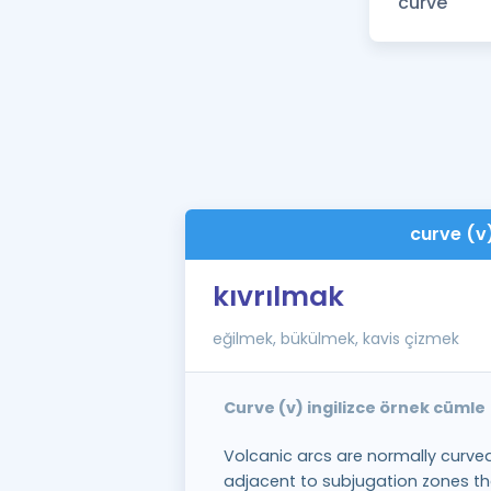
curve (v
kıvrılmak
eğilmek, bükülmek, kavis çizmek
Curve (v) ingilizce örnek cümle
Volcanic arcs are normally curve
adjacent to subjugation zones th