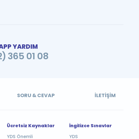
PP YARDIM
2) 365 01 08
SORU & CEVAP
İLETIŞIM
Ücretsiz Kaynaklar
İngilizce Sınavlar
YDS Önemli
YDS