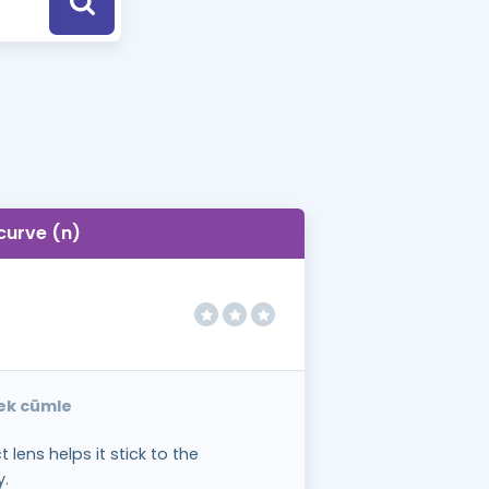
a Özel Fırsatlar
ınavlarla İlgili Haberler
er
 ve Konu Anlatımı
curve (n)
nek cümle
 lens helps it stick to the
y.