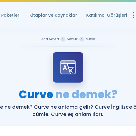
Paketleri
Kitaplar ve Kaynaklar
Katılımcı Görüşleri
Ücretsiz Kayna
Ana Sayfa
Sözlük
curve
YDS ve YÖKDİL içi
Sözlük
İngilizce Sınavları
Puan Hesapla
Curve
ne demek?
YDS ve YÖKDİL P
Remz
Rehberlik Aracı
e ne demek? Curve ne anlama gelir? Curve İngilizce 
YDS ve YÖKDİL'e H
cümle. Curve eş anlamlıları.
ÖSYM Sınav Ta
Tüm ÖSYM Sınavl