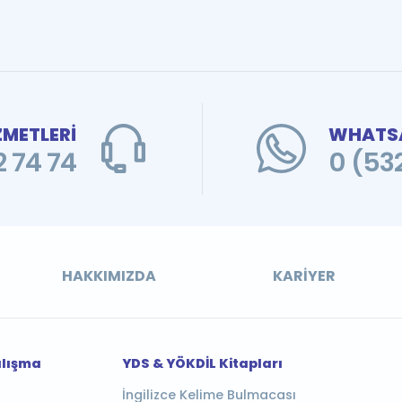
ZMETLERİ
WHATSA
 74 74
0 (53
HAKKIMIZDA
KARIYER
alışma
YDS & YÖKDİL Kitapları
İngilizce Kelime Bulmacası