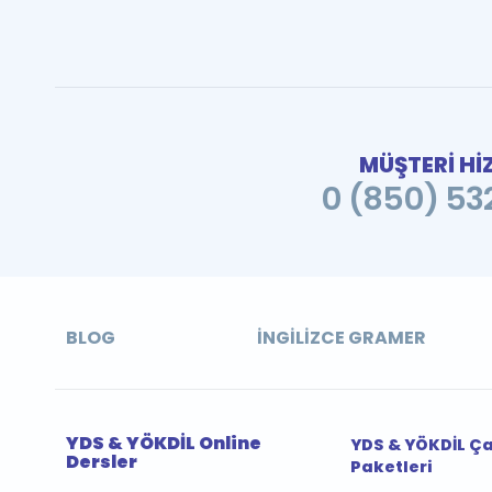
MÜŞTERİ Hİ
0 (850) 532
BLOG
İNGILIZCE GRAMER
YDS & YÖKDİL Online
YDS & YÖKDİL Ç
Dersler
Paketleri