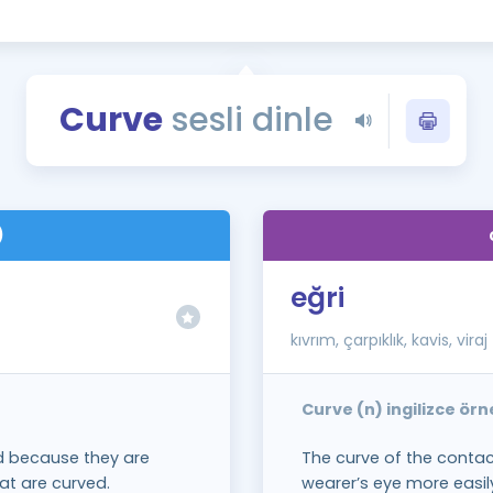
Kampanyalar
Eğitim ve Kitaplar
Blog
Curve
sesli dinle
YDS - YÖKDİL Tüm S
İngilizce Gram
İngilizce Gramer
)
eğri
kıvrım, çarpıklık, kavis, viraj
Curve (n) ingilizce ör
d because they are
The curve of the contact
at are curved.
wearer’s eye more easil