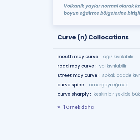
Volkanik yaylar normal olarak kav
boyun eğdirme bölgelerine bitişik
Curve (n) Collocations
mouth may curve :
ağız kıvrılabilir
road may curve :
yol kıvrılabilir
street may curve :
sokak cadde kıvrıl
curve spine :
omurgayı eğmek
curve sharply :
keskin bir şekilde b
1 Örnek daha