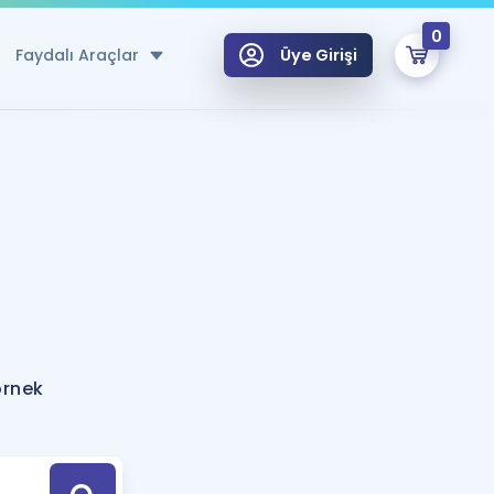
0
Faydalı Araçlar
Üye Girişi
klar
n Ücretsiz Kaynaklar
 için Özel Sözlük
Sepetin Şu An Boş.
ma
uan Hesaplama Aracı
i Hoca ile seni sınava hazırlayacak onlarca eğitim seni bekliyor!
Şifremi Hatırlamıyorum
GİRİŞ YAP
örnek
azırlananlar için Öneriler
kvimi
ÜYE DEĞİLİM
arı Tek Takvimde