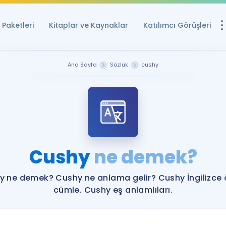
Paketleri
Kitaplar ve Kaynaklar
Katılımcı Görüşleri
Ücretsiz Kayna
Ana Sayfa
Sözlük
cushy
YDS ve YÖKDİL içi
Sözlük
İngilizce Sınavları
Puan Hesapla
Cushy
ne demek?
YDS ve YÖKDİL P
Remz
Rehberlik Aracı
y ne demek? Cushy ne anlama gelir? Cushy İngilizce 
YDS ve YÖKDİL'e H
cümle. Cushy eş anlamlıları.
ÖSYM Sınav Ta
Tüm ÖSYM Sınavl