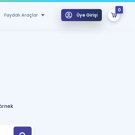
0
Faydalı Araçlar
Üye Girişi
klar
n Ücretsiz Kaynaklar
 için Özel Sözlük
Sepetin Şu An Boş.
ma
uan Hesaplama Aracı
i Hoca ile seni sınava hazırlayacak onlarca eğitim seni bekliyor!
Şifremi Hatırlamıyorum
GİRİŞ YAP
örnek
azırlananlar için Öneriler
kvimi
ÜYE DEĞİLİM
arı Tek Takvimde