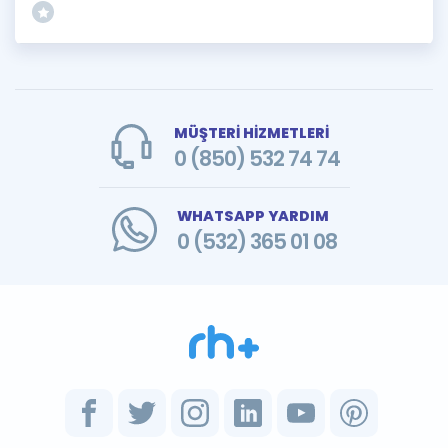
MÜŞTERİ HİZMETLERİ
0 (850) 532 74 74
WHATSAPP YARDIM
0 (532) 365 01 08