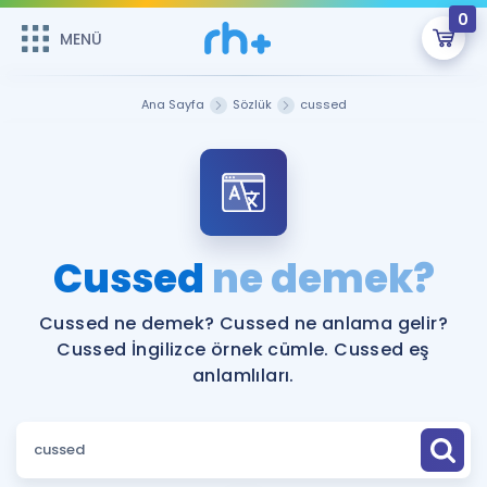
0
MENÜ
MENÜ
Üye Girişi
Ana Sayfa
Sözlük
cussed
Online Dersler
Sepetin Şu An Boş.
Çalışma Paketleri
Remzi Hoca ile seni sınava hazırlayacak onlarca eğitim seni
bekliyor!
Kitaplar ve Kaynaklar
GİRİŞ YAP
Cussed
ne demek?
Katılımcı Görüşleri
Şifremi Hatırlamıyorum
Cussed ne demek? Cussed ne anlama gelir?
Cussed İngilizce örnek cümle. Cussed eş
ÜYE DEĞİLİM
Faydalı Araçlar
anlamlıları.
Ücretsiz Kaynaklar
Blog
İngilizce Gramer
Hakkımızda
Kariyer
Sözlük
Soru & Cevap
İletişim