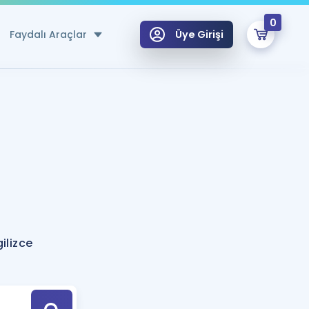
0
Faydalı Araçlar
Üye Girişi
klar
n Ücretsiz Kaynaklar
 için Özel Sözlük
Sepetin Şu An Boş.
ma
uan Hesaplama Aracı
i Hoca ile seni sınava hazırlayacak onlarca eğitim seni bekliyor!
Şifremi Hatırlamıyorum
GİRİŞ YAP
ilizce
azırlananlar için Öneriler
kvimi
ÜYE DEĞİLİM
arı Tek Takvimde