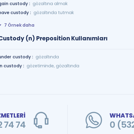
gain custody :
gözaltına almak
have custody :
gözaltında tutmak
7 Örnek daha
Custody (n) Preposition Kullanımları
under custody :
gözaltında
in custody :
gözetiminde, gözaltında
ZMETLERİ
WHATSA
 74 74
0 (53