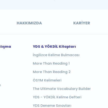
HAKKIMIZDA
KARIYER
alışma
YDS & YÖKDİL Kitapları
İngilizce Kelime Bulmacası
More Than Reading 1
More Than Reading 2
ÖSYM Kelimeleri
e
The Ultimate Vocabulary Builder
YDS - YÖKDİL Kelime Defteri
YDS Deneme Sınavları