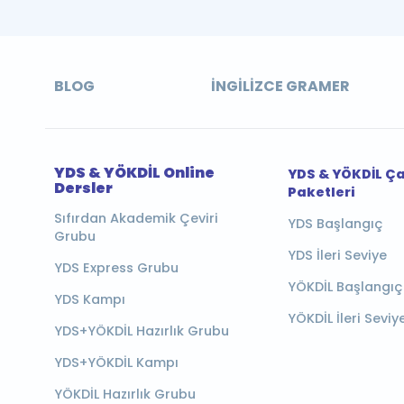
BLOG
İNGILIZCE GRAMER
YDS & YÖKDİL Online
YDS & YÖKDİL Ç
Dersler
Paketleri
Sıfırdan Akademik Çeviri
YDS Başlangıç
Grubu
YDS İleri Seviye
YDS Express Grubu
YÖKDİL Başlangıç
YDS Kampı
YÖKDİL İleri Seviy
YDS+YÖKDİL Hazırlık Grubu
YDS+YÖKDİL Kampı
YÖKDİL Hazırlık Grubu