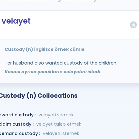
velayet
Custody (n) ingilizce örnek cümle
Her husband also wanted custody of the children.
Kocası ayrıca çocukların velayetini istedi.
Custody (n) Collocations
award custody :
velayeti vermek
claim custody :
velayet talep etmek
demand custody :
velayeti istemek