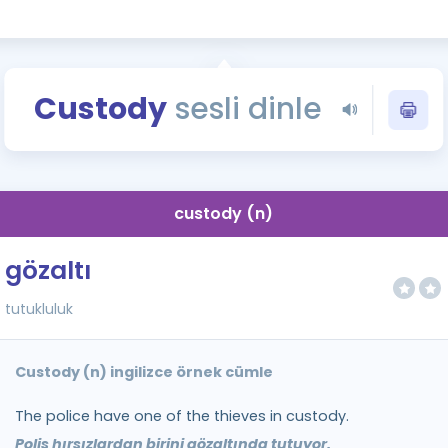
Kampanyalar
Eğitim ve Kitaplar
Blog
Custody
sesli dinle
YDS - YÖKDİL Tüm S
İngilizce Gram
İngilizce Gramer
custody (n)
gözaltı
tutukluluk
Custody (n) ingilizce örnek cümle
The police have one of the thieves in custody.
Polis hırsızlardan birini gözaltında tutuyor.