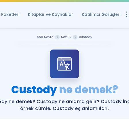
Paketleri
Kitaplar ve Kaynaklar
Katılımcı Görüşleri
Ücretsiz Kayna
Ana Sayfa
Sözlük
custody
YDS ve YÖKDİL içi
Sözlük
İngilizce Sınavları
Puan Hesapla
Custody
ne demek?
YDS ve YÖKDİL P
Remz
Rehberlik Aracı
dy ne demek? Custody ne anlama gelir? Custody İng
YDS ve YÖKDİL'e H
örnek cümle. Custody eş anlamlıları.
ÖSYM Sınav Ta
Tüm ÖSYM Sınavl