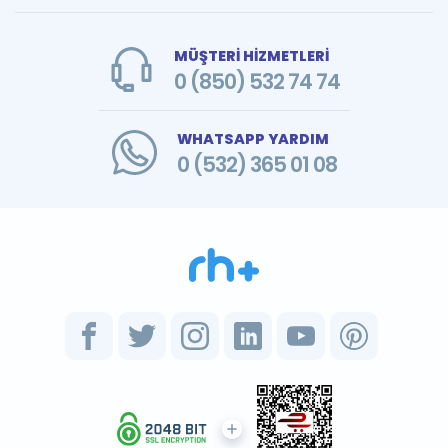
MÜŞTERİ HİZMETLERİ
0 (850) 532 74 74
WHATSAPP YARDIM
0 (532) 365 01 08