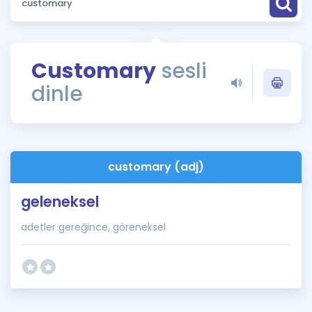
Puan Hesaplama
Rehberlik Aracı
Customary
sesli
ÖSYM Sınav Takvimi
dinle
Kampanyalar
Blog
customary (adj)
İngilizce Gramer
geleneksel
adetler gereğince, göreneksel