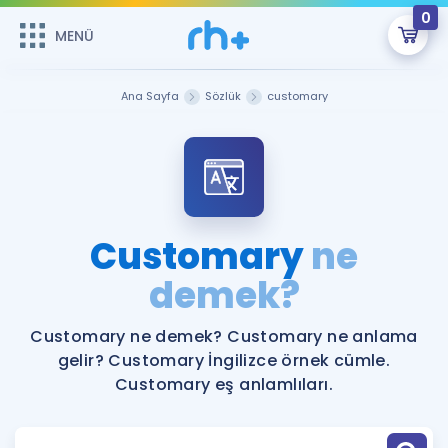
0
MENÜ
MENÜ
Üye Girişi
Ana Sayfa
Sözlük
customary
Online Dersler
Sepetin Şu An Boş.
Çalışma Paketleri
Remzi Hoca ile seni sınava hazırlayacak onlarca eğitim seni
bekliyor!
Kitaplar ve Kaynaklar
GİRİŞ YAP
Customary
ne
Katılımcı Görüşleri
demek?
Şifremi Hatırlamıyorum
ÜYE DEĞİLİM
Faydalı Araçlar
Customary ne demek? Customary ne anlama
gelir? Customary İngilizce örnek cümle.
Ücretsiz Kaynaklar
Blog
İngilizce Gramer
Customary eş anlamlıları.
Hakkımızda
Kariyer
Sözlük
Soru & Cevap
İletişim