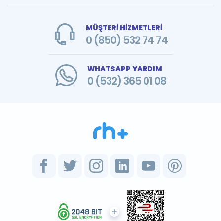
MÜŞTERİ HİZMETLERİ
0 (850) 532 74 74
WHATSAPP YARDIM
0 (532) 365 01 08