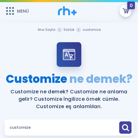
0
MENÜ
MENÜ
Üye Girişi
Ana Sayfa
Sözlük
customize
Online Dersler
Sepetin Şu An Boş.
Çalışma Paketleri
Remzi Hoca ile seni sınava hazırlayacak onlarca eğitim seni
bekliyor!
Kitaplar ve Kaynaklar
GİRİŞ YAP
Customize
ne demek?
Katılımcı Görüşleri
Şifremi Hatırlamıyorum
Customize ne demek? Customize ne anlama
gelir? Customize İngilizce örnek cümle.
ÜYE DEĞİLİM
Faydalı Araçlar
Customize eş anlamlıları.
Ücretsiz Kaynaklar
Blog
İngilizce Gramer
Hakkımızda
Kariyer
Sözlük
Soru & Cevap
İletişim