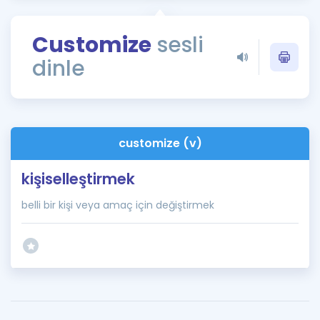
Puan Hesaplama
Customize
sesli
Rehberlik Aracı
dinle
ÖSYM Sınav Takvimi
Kampanyalar
Blog
customize (v)
İngilizce Gramer
kişiselleştirmek
belli bir kişi veya amaç için değiştirmek