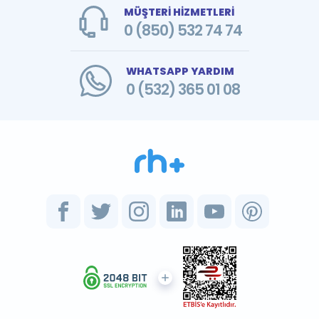
MÜŞTERİ HİZMETLERİ
0 (850) 532 74 74
WHATSAPP YARDIM
0 (532) 365 01 08