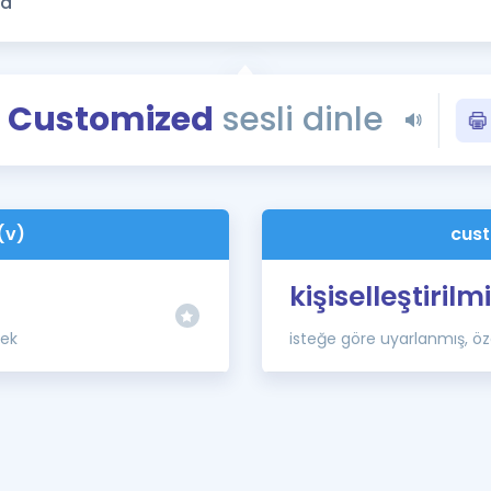
Kampanyalar
Eğitim ve Kitaplar
Blog
Customized
sesli dinle
YDS - YÖKDİL Tüm S
İngilizce Gram
İngilizce Gramer
(v)
cust
kişiselleştirilm
mek
isteğe göre uyarlanmış, öze