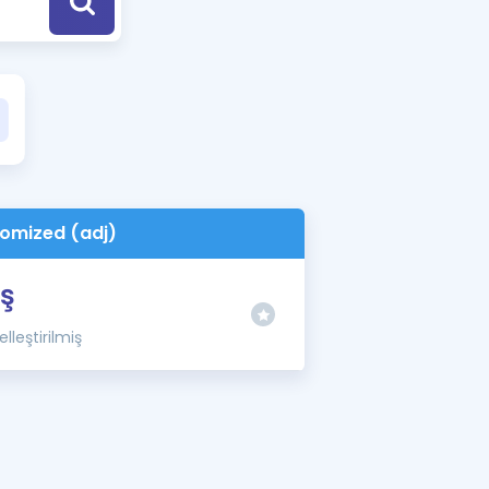
a Özel Fırsatlar
ınavlarla İlgili Haberler
er
 ve Konu Anlatımı
omized (adj)
iş
lleştirilmiş