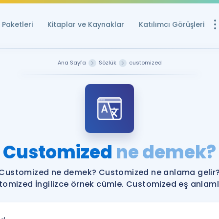
Paketleri
Kitaplar ve Kaynaklar
Katılımcı Görüşleri
Ücretsiz Kayna
Ana Sayfa
Sözlük
customized
YDS ve YÖKDİL içi
Sözlük
İngilizce Sınavları
Puan Hesapla
Customized
ne demek?
YDS ve YÖKDİL P
Remz
Rehberlik Aracı
Customized ne demek? Customized ne anlama gelir
YDS ve YÖKDİL'e H
omized İngilizce örnek cümle. Customized eş anlamlı
ÖSYM Sınav Ta
Tüm ÖSYM Sınavl