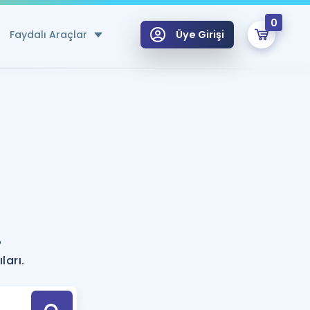
0
Faydalı Araçlar
Üye Girişi
klar
n Ücretsiz Kaynaklar
 için Özel Sözlük
Sepetin Şu An Boş.
ma
uan Hesaplama Aracı
i Hoca ile seni sınava hazırlayacak onlarca eğitim seni bekliyor!
Şifremi Hatırlamıyorum
GİRİŞ YAP
?
azırlananlar için Öneriler
ları.
kvimi
ÜYE DEĞİLİM
arı Tek Takvimde