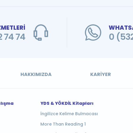
ZMETLERİ
WHATSA
 74 74
0 (53
HAKKIMIZDA
KARIYER
alışma
YDS & YÖKDİL Kitapları
İngilizce Kelime Bulmacası
More Than Reading 1