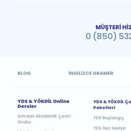
MÜŞTERİ Hİ
0 (850) 532
BLOG
İNGILIZCE GRAMER
YDS & YÖKDİL Online
YDS & YÖKDİL Ç
Dersler
Paketleri
Sıfırdan Akademik Çeviri
YDS Başlangıç
Grubu
YDS İleri Seviye