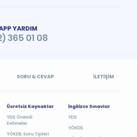
PP YARDIM
2) 365 01 08
SORU & CEVAP
İLETIŞIM
Ücretsiz Kaynaklar
İngilizce Sınavlar
YDS Önemli
YDS
Kelimeler
YÖKDİL
YÖKDİL Soru Tipleri