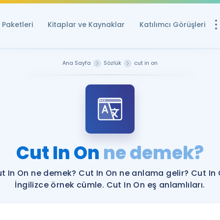
Paketleri
Kitaplar ve Kaynaklar
Katılımcı Görüşleri
Ücretsiz Kayna
Ana Sayfa
Sözlük
cut in on
YDS ve YÖKDİL içi
Sözlük
İngilizce Sınavları
Puan Hesapla
Cut In On
ne demek?
YDS ve YÖKDİL P
Remz
Rehberlik Aracı
t In On ne demek? Cut In On ne anlama gelir? Cut In
YDS ve YÖKDİL'e H
İngilizce örnek cümle. Cut In On eş anlamlıları.
ÖSYM Sınav Ta
Tüm ÖSYM Sınavl