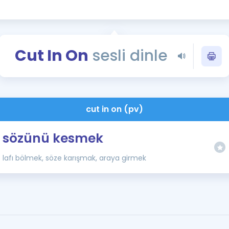
Kampanyalar
Eğitim ve Kitaplar
Blog
Cut In On
sesli dinle
YDS - YÖKDİL Tüm S
İngilizce Gram
İngilizce Gramer
cut in on (pv)
sözünü kesmek
lafı bölmek, söze karışmak, araya girmek