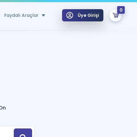
0
Faydalı Araçlar
Üye Girişi
klar
n Ücretsiz Kaynaklar
 için Özel Sözlük
Sepetin Şu An Boş.
ma
uan Hesaplama Aracı
i Hoca ile seni sınava hazırlayacak onlarca eğitim seni bekliyor!
Şifremi Hatırlamıyorum
GİRİŞ YAP
 On
azırlananlar için Öneriler
kvimi
ÜYE DEĞİLİM
arı Tek Takvimde