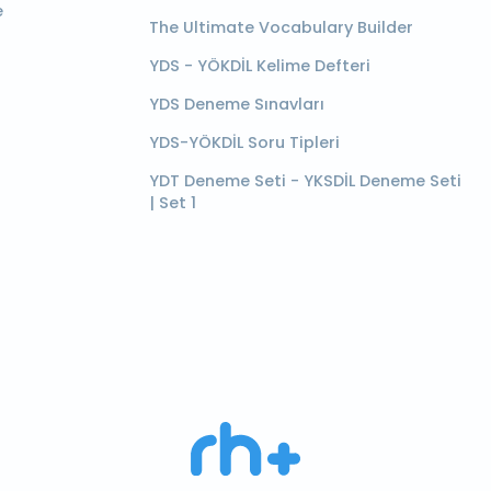
e
The Ultimate Vocabulary Builder
YDS - YÖKDİL Kelime Defteri
YDS Deneme Sınavları
YDS-YÖKDİL Soru Tipleri
YDT Deneme Seti - YKSDİL Deneme Seti
| Set 1