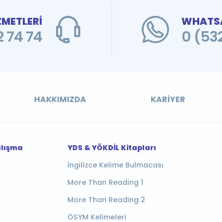
ZMETLERİ
WHATSA
 74 74
0 (53
HAKKIMIZDA
KARIYER
alışma
YDS & YÖKDİL Kitapları
İngilizce Kelime Bulmacası
More Than Reading 1
More Than Reading 2
ÖSYM Kelimeleri