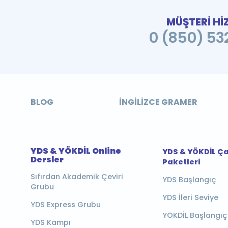
MÜŞTERİ Hİ
0 (850) 532
BLOG
İNGILIZCE GRAMER
YDS & YÖKDİL Online
YDS & YÖKDİL Ç
Dersler
Paketleri
Sıfırdan Akademik Çeviri
YDS Başlangıç
Grubu
YDS İleri Seviye
YDS Express Grubu
YÖKDİL Başlangıç
YDS Kampı