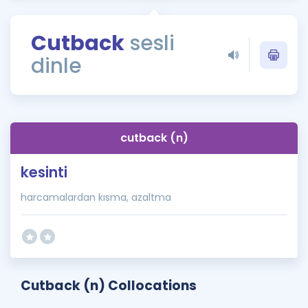
Puan Hesaplama
Cutback
sesli
Rehberlik Aracı
dinle
ÖSYM Sınav Takvimi
Kampanyalar
Blog
cutback (n)
İngilizce Gramer
kesinti
harcamalardan kısma, azaltma
Cutback (n) Collocations