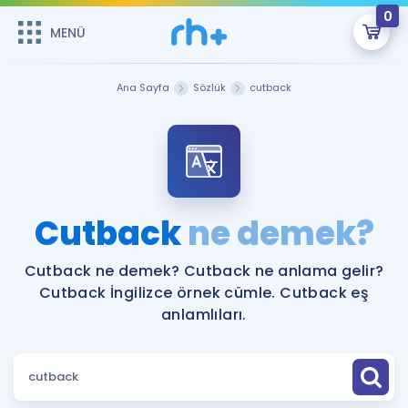
0
MENÜ
MENÜ
Üye Girişi
Ana Sayfa
Sözlük
cutback
Online Dersler
Sepetin Şu An Boş.
Çalışma Paketleri
Remzi Hoca ile seni sınava hazırlayacak onlarca eğitim seni
bekliyor!
Kitaplar ve Kaynaklar
GİRİŞ YAP
Cutback
ne demek?
Katılımcı Görüşleri
Şifremi Hatırlamıyorum
Cutback ne demek? Cutback ne anlama gelir?
Cutback İngilizce örnek cümle. Cutback eş
ÜYE DEĞİLİM
Faydalı Araçlar
anlamlıları.
Ücretsiz Kaynaklar
Blog
İngilizce Gramer
Hakkımızda
Kariyer
Sözlük
Soru & Cevap
İletişim