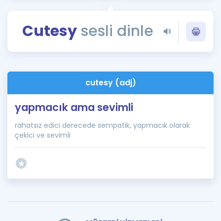
Puan Hesaplama
Cutesy
sesli dinle
Rehberlik Aracı
ÖSYM Sınav Takvimi
Kampanyalar
cutesy (adj)
Blog
yapmacık ama sevimli
İngilizce Gramer
rahatsız edici derecede sempatik, yapmacık olarak
çekici ve sevimli