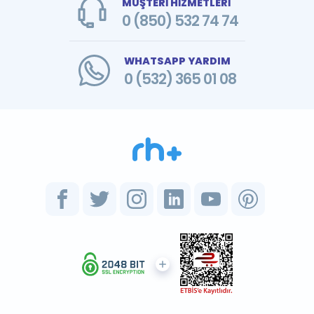
MÜŞTERİ HİZMETLERİ
0 (850) 532 74 74
WHATSAPP YARDIM
0 (532) 365 01 08