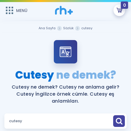
0
MENÜ
MENÜ
Üye Girişi
Ana Sayfa
Sözlük
cutesy
Online Dersler
Sepetin Şu An Boş.
Çalışma Paketleri
Remzi Hoca ile seni sınava hazırlayacak onlarca eğitim seni
bekliyor!
Kitaplar ve Kaynaklar
GİRİŞ YAP
Cutesy
ne demek?
Katılımcı Görüşleri
Şifremi Hatırlamıyorum
Cutesy ne demek? Cutesy ne anlama gelir?
Cutesy İngilizce örnek cümle. Cutesy eş
ÜYE DEĞİLİM
Faydalı Araçlar
anlamlıları.
Ücretsiz Kaynaklar
Blog
İngilizce Gramer
Hakkımızda
Kariyer
Sözlük
Soru & Cevap
İletişim