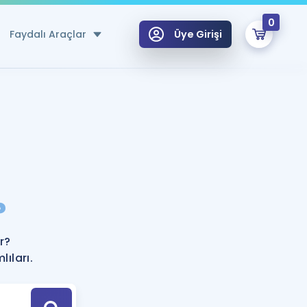
0
Faydalı Araçlar
Üye Girişi
klar
n Ücretsiz Kaynaklar
 için Özel Sözlük
Sepetin Şu An Boş.
ma
?
uan Hesaplama Aracı
i Hoca ile seni sınava hazırlayacak onlarca eğitim seni bekliyor!
Şifremi Hatırlamıyorum
GİRİŞ YAP
r?
azırlananlar için Öneriler
ıları.
kvimi
ÜYE DEĞİLİM
arı Tek Takvimde