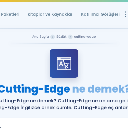
Paketleri
Kitaplar ve Kaynaklar
Katılımcı Görüşleri
Ücretsiz Kayna
Ana Sayfa
Sözlük
cutting-edge
YDS ve YÖKDİL içi
Sözlük
İngilizce Sınavları
Puan Hesapla
Cutting-Edge
ne demek
YDS ve YÖKDİL P
Remz
Rehberlik Aracı
utting-Edge ne demek? Cutting-Edge ne anlama geli
YDS ve YÖKDİL'e H
ng-Edge İngilizce örnek cümle. Cutting-Edge eş anlaml
ÖSYM Sınav Ta
Tüm ÖSYM Sınavl