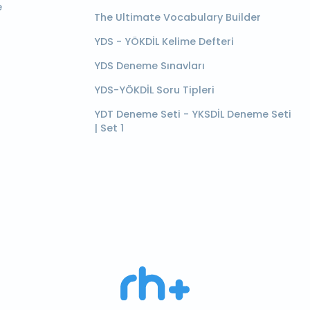
e
The Ultimate Vocabulary Builder
YDS - YÖKDİL Kelime Defteri
YDS Deneme Sınavları
YDS-YÖKDİL Soru Tipleri
YDT Deneme Seti - YKSDİL Deneme Seti
| Set 1