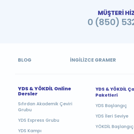
MÜŞTERİ Hİ
0 (850) 532
BLOG
İNGILIZCE GRAMER
YDS & YÖKDİL Online
YDS & YÖKDİL Ç
Dersler
Paketleri
Sıfırdan Akademik Çeviri
YDS Başlangıç
Grubu
YDS İleri Seviye
YDS Express Grubu
YÖKDİL Başlangıç
YDS Kampı