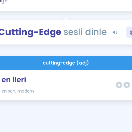
Kampanyalar
Eğitim ve Kitaplar
Blog
Cutting-Edge
sesli dinle
YDS - YÖKDİL Tüm S
İngilizce Gram
İngilizce Gramer
cutting-edge (adj)
en ileri
en son, modern