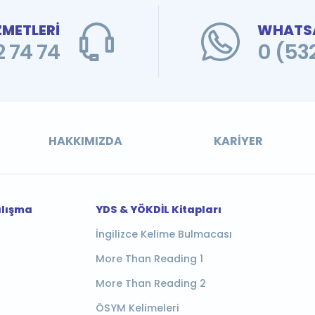
ZMETLERİ
WHATSA
 74 74
0 (53
HAKKIMIZDA
KARIYER
alışma
YDS & YÖKDİL Kitapları
İngilizce Kelime Bulmacası
More Than Reading 1
More Than Reading 2
ÖSYM Kelimeleri