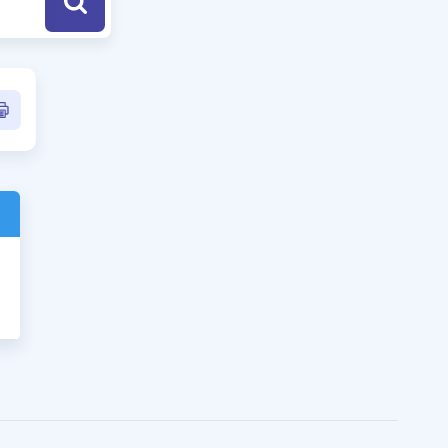
a Özel Fırsatlar
ınavlarla İlgili Haberler
er
 ve Konu Anlatımı