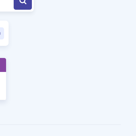
a Özel Fırsatlar
ınavlarla İlgili Haberler
er
 ve Konu Anlatımı