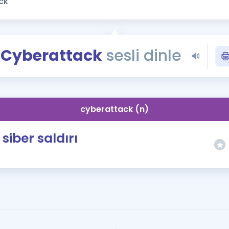
Kampanyalar
Eğitim ve Kitaplar
Blog
Cyberattack
sesli dinle
YDS - YÖKDİL Tüm S
İngilizce Gram
İngilizce Gramer
cyberattack (n)
siber saldırı