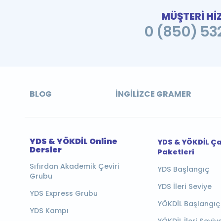
MÜŞTERİ Hİ
0 (850) 532
BLOG
İNGILIZCE GRAMER
YDS & YÖKDİL Online
YDS & YÖKDİL Ç
Dersler
Paketleri
Sıfırdan Akademik Çeviri
YDS Başlangıç
Grubu
YDS İleri Seviye
YDS Express Grubu
YÖKDİL Başlangıç
YDS Kampı