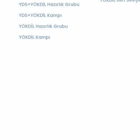
YÖKDİL İleri Seviy
YDS+YÖKDİL Hazırlık Grubu
YDS+YÖKDİL Kampı
YÖKDİL Hazırlık Grubu
YÖKDİL Kampı