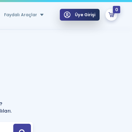
0
Faydalı Araçlar
Üye Girişi
klar
n Ücretsiz Kaynaklar
 için Özel Sözlük
Sepetin Şu An Boş.
ma
?
uan Hesaplama Aracı
i Hoca ile seni sınava hazırlayacak onlarca eğitim seni bekliyor!
Şifremi Hatırlamıyorum
GİRİŞ YAP
?
azırlananlar için Öneriler
ları.
kvimi
ÜYE DEĞİLİM
arı Tek Takvimde