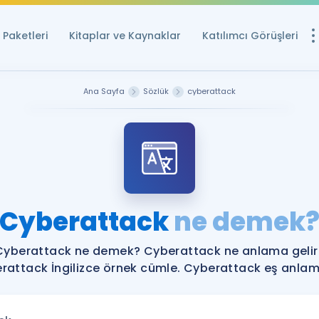
Paketleri
Kitaplar ve Kaynaklar
Katılımcı Görüşleri
Ücretsiz Kayna
Ana Sayfa
Sözlük
cyberattack
YDS ve YÖKDİL içi
Sözlük
İngilizce Sınavları
Puan Hesapla
Cyberattack
ne demek
YDS ve YÖKDİL P
Remz
Rehberlik Aracı
Cyberattack ne demek? Cyberattack ne anlama gelir
YDS ve YÖKDİL'e H
rattack İngilizce örnek cümle. Cyberattack eş anlamlı
ÖSYM Sınav Ta
Tüm ÖSYM Sınavl