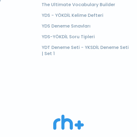
e
The Ultimate Vocabulary Builder
YDS - YÖKDİL Kelime Defteri
YDS Deneme Sınavları
YDS-YÖKDİL Soru Tipleri
YDT Deneme Seti - YKSDİL Deneme Seti
| Set 1