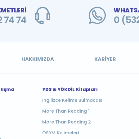
ZMETLERİ
WHATSA
 74 74
0 (53
HAKKIMIZDA
KARIYER
alışma
YDS & YÖKDİL Kitapları
İngilizce Kelime Bulmacası
More Than Reading 1
More Than Reading 2
ÖSYM Kelimeleri